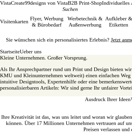
VistaCreate
99designs von Vista
B2B Print-Shop
Individuelles
Flyer, Werbung
Werbetechnik &
Aufkleber 
Visitenkarten
& Bürobedarf
Außenwerbung
Etiketten
Galeriebild
Sie wünschen sich ein personalisiertes Erlebnis?
Jetzt anm
1
von
Startseite
Ueber uns
1
Kleine Unternehmen. Großer Vorsprung.
Als Ihr Ansprechpartner rund um Print und Design bieten wi
KMU und Kleinunternehmen weltweit) einen einfachen Weg 
intuitive Designtools, Expertenhilfe oder eine bemerkenswert
personalisierbaren Artikeln: Wir sind gerne Ihr unfairer Vortei
Ausdruck Ihrer Idee
Ihre Kreativität ist das, was uns leitet und woran wir glaube
können. Über 17 Millionen Unternehmen vertrauen auf unse
Preisen verlassen und 