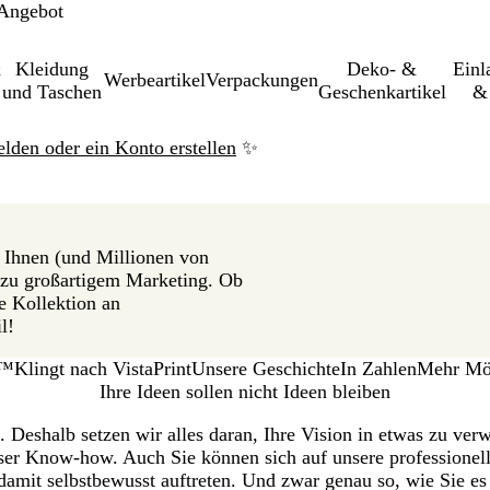
 Angebot
&
Kleidung
Deko- &
Einl­
Werbeartikel
Verpackungen
und Taschen
Geschenkartikel
& 
elden oder ein Konto erstellen
✨
r Ihnen (und Millionen von
zu großartigem Marketing. Ob
e Kollektion an
l!
n™
Klingt nach VistaPrint
Unsere Geschichte
In Zahlen
Mehr Mög
Ihre Ideen sollen nicht Ideen bleiben
n. Deshalb setzen wir alles daran, Ihre Vision in etwas zu ve
r Know-how. Auch Sie können sich auf unsere professionelle
damit selbstbewusst auftreten. Und zwar genau so, wie Sie es 