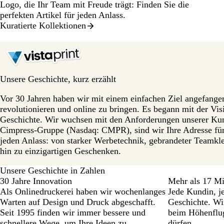
Logo, die Ihr Team mit Freude trägt: Finden Sie die
perfekten Artikel für jeden Anlass.
Kuratierte Kollektionen
Unsere Geschichte, kurz erzählt
Vor 30 Jahren haben wir mit einem einfachen Ziel angefange
revolutionieren und online zu bringen. Es begann mit der Visi
Geschichte. Wir wuchsen mit den Anforderungen unserer Kund
Cimpress-Gruppe (Nasdaq: CMPR), sind wir Ihre Adresse für p
jeden Anlass: von starker Werbetechnik, gebrandeter Teamk
hin zu einzigartigen Geschenken.
Unsere Geschichte in Zahlen
30 Jahre Innovation
Mehr als 17 M
Als Onlinedruckerei haben wir wochenlanges
Jede Kundin, j
Warten auf Design und Druck abgeschafft.
Geschichte. Wi
Seit 1995 finden wir immer bessere und
beim Höhenflug
schnellere Wege, um Ihre Ideen zu
dürfen.