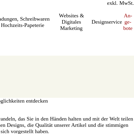
inkl. MwSt.
exkl. MwSt.
Websites &
An­­
a­dung­en, Schreib­wa­ren
Digitales
Designservice
ge­­
Hochzeits-Papeterie
Marketing
bo­­te
lichkeiten entdecken
rwandeln, das Sie in den Händen halten und mit der Welt teilen
n Designs, die Qualität unserer Artikel und die stimmigen
sich vorgestellt haben.