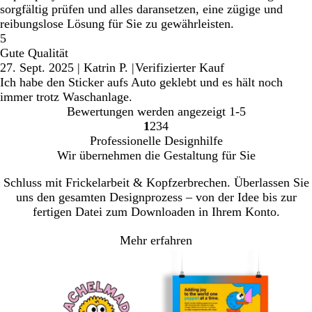
sorgfältig prüfen und alles daransetzen, eine zügige und
reibungslose Lösung für Sie zu gewährleisten.
5
Gute Qualität
27. Sept. 2025
|
Katrin P.
|
Verifizierter Kauf
Ich habe den Sticker aufs Auto geklebt und es hält noch
immer trotz Waschanlage.
Bewertungen werden angezeigt
1-5
1
2
3
4
Gehe
Gehe
Gehe
Gehe
Professionelle Designhilfe
zu
zu
zu
zu
Wir übernehmen die Gestaltung für Sie
Seite
Seite
Seite
Seite
Schluss mit Frickelarbeit & Kopfzerbrechen. Überlassen Sie
uns den gesamten Designprozess – von der Idee bis zur
fertigen Datei zum Downloaden in Ihrem Konto.
Mehr erfahren