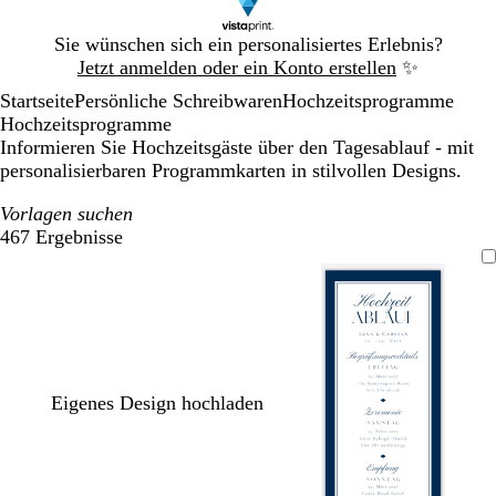
Galeriebild
Sie wünschen sich ein personalisiertes Erlebnis?
1
Jetzt anmelden oder ein Konto erstellen
✨
von
Startseite
Persönliche Schreibwaren
Hochzeitsprogramme
1
Hochzeitsprogramme
Informieren Sie Hochzeitsgäste über den Tagesablauf - mit
personalisierbaren Programmkarten in stilvollen Designs.
Vorlagen suchen
467 Ergebnisse
Filter
Eigenes Design hochladen