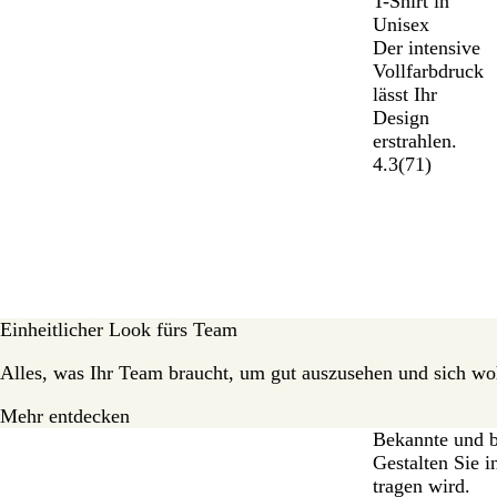
T-Shirt in
w
ß
n
i
Unisex
a
g
g
Der intensive
r
e
s
Vollfarbdruck
z
b
lässt Ihr
l
Design
a
erstrahlen.
u
4.3
(
71
)
Einheitlicher Look fürs Team
Alles, was Ihr Team braucht, um gut auszusehen und sich wo
Mehr entdecken
Bekannte und b
Gestalten Sie 
tragen wird.