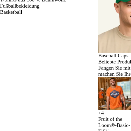
5
Fußballbekleidung
von
Basketball
5
Baseball Caps
Beliebte Produ
Fangen Sie mit
machen Sie Ihre
Galeriebilder
1
bis
2
von
6
+
4
S
W
O
K
Fruit of the
c
e
r
ö
Loom®-Basic-
h
i
a
n