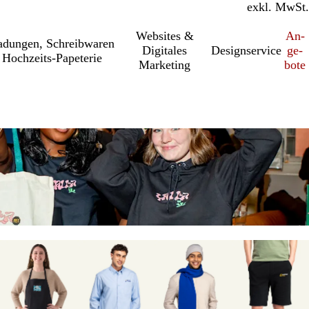
inkl. MwSt.
exkl. MwSt.
Websites &
An­­
a­dung­en, Schreib­wa­ren
Digitales
Designservice
ge­­
Hochzeits-Papeterie
Marketing
bo­­te