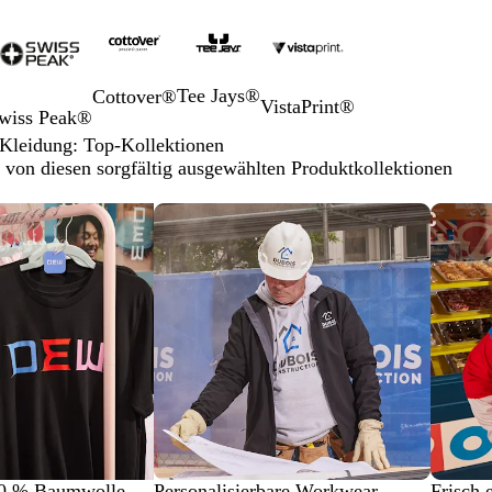
n
Tee Jays®
Cottover®
VistaPrint®
wiss Peak®
e Kleidung: Top-Kollektionen
h von diesen sorgfältig ausgewählten Produktkollektionen
100 % Baumwolle
Personalisierbare Workwear
Frisch 