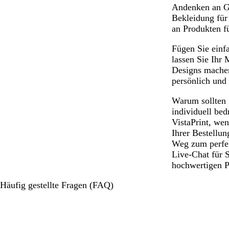
Andenken an Gr
Bekleidung für
an Produkten f
Fügen Sie einf
lassen Sie Ihr
Designs machen
persönlich und
Warum sollten S
individuell be
VistaPrint, we
Ihrer Bestellun
Weg zum perfek
Live-Chat für S
hochwertigen P
Häufig gestellte Fragen (FAQ)