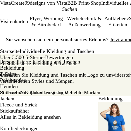
VistaCreate
99designs von Vista
B2B Print-Shop
Individuelles
Flyer, Werbung
Werbetechnik &
Aufkleber 
Visitenkarten
& Bürobedarf
Außenwerbung
Etiketten
Galeriebild
Sie wünschen sich ein personalisiertes Erlebnis?
Jetzt anm
1
von
Startseite
Individuelle Kleidung und Taschen
1
Über 3.500 5-Sterne-Bewertungen
Personalisierte Kleidung und Taschen
Personalisierte Kleidung & Taschen
Bekleidung
T-Shirts
Gestalten Sie Kleidung und Taschen mit Logo zu unwiderstehl
Polohemden
verschiedenen Styles und Mengen.
Hemden
Pullover & Kapuzensweatshirts
Stickaufnäher
Aktuell angesagt
Beliebte Marken
Jacken
Bekleidung
Galeriebilder
Fleece und Strick
1
Stickaufnäher
bis
Alles in Bekleidung ansehen
6
Kopfbedeckungen
von