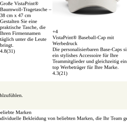
Z
N
Große VistaPrint®
w
a
Baumwoll-Tragetasche –
e
t
38 cm x 47 cm
i
u
Gestalten Sie eine
f
r
praktische Tasche, die
+
4
a
Ihren Firmennamen
W
K
D
W
VistaPrint® Baseball-Cap mit
r
täglich unter die Leute
a
ö
u
e
Werbedruck
b
bringt.
l
n
n
i
Die personalisierbaren Base-Caps s
i
4.8
(
31
)
d
i
k
ß
ein stylishes Accessoire für Ihre
g
g
g
e
Teammitglieder und gleichzeitig ein
e
r
s
l
top Werbeträger für Ihre Marke.
r
ü
b
g
4.3
(
21
)
S
n
l
r
c
a
a
h
u
u
w
hlzufühlen.
a
r
z
eliebte Marken
t
individuelle Bekleidung von beliebten Marken, die Ihr Team g
o