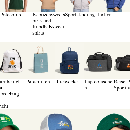
Poloshirts
Kapuzensweats
Sportkleidung
Jacken
hirts und
Rundhalssweat
shirts
urnbeutel
Papiertüten
Rucksäcke
Laptoptasche
Reise-
it
n
Sportta
ordelzug
mehr