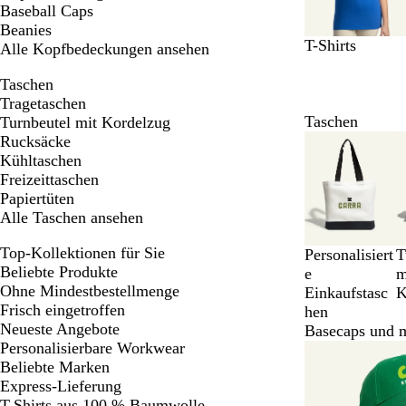
Baseball Caps
9
Beanies
T-Shirts
Alle Kopfbedeckungen ansehen
Taschen
Tragetaschen
Taschen
Turnbeutel mit Kordelzug
Galeriebilder
Rucksäcke
1
Kühltaschen
bis
Freizeittaschen
6
Papiertüten
von
Alle Taschen ansehen
10
Top-Kollektionen für Sie
Personalisiert
T
Beliebte Produkte
e
m
Ohne Mindestbestellmenge
Einkaufstasc
K
Frisch eingetroffen
hen
Neueste Angebote
Basecaps und 
Personalisierbare Workwear
Galeriebilder
Beliebte Marken
1
Express-Lieferung
bis
T-Shirts aus 100 % Baumwolle