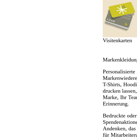
1
bis
6
von
9
Visitenkarten
Markenkleidung
Personalisiert
Markenwiederer
T-Shirts, Hoodi
drucken lassen,
Marke, Ihr Team
Erinnerung.
Bedruckte oder 
Spendenaktionen
Andenken, das 
für Mitarbeite