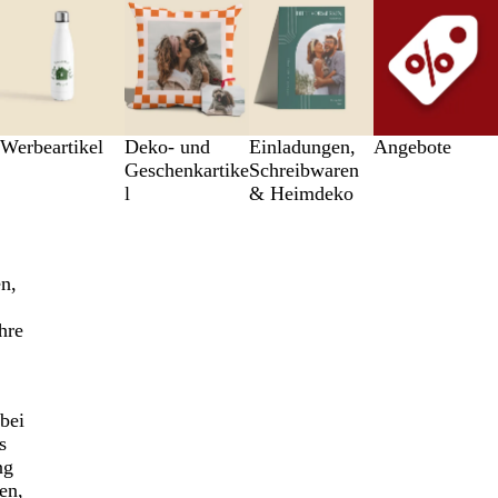
Werbeartikel
Deko- und
Einl­a­dung­en,
An­­ge­­bo­­te
Geschenkartike
Schreib­wa­ren
l
& Heimdeko
n,
hre
bei
s
ng
en,