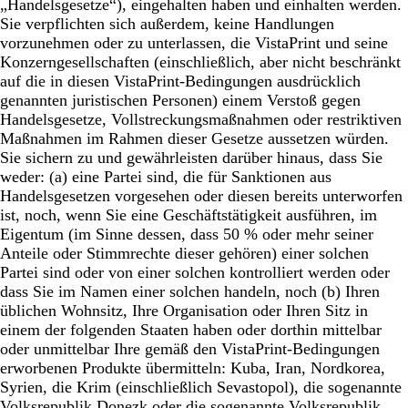
„Handelsgesetze“), eingehalten haben und einhalten werden.
Sie verpflichten sich außerdem, keine Handlungen
vorzunehmen oder zu unterlassen, die VistaPrint und seine
Konzerngesellschaften (einschließlich, aber nicht beschränkt
auf die in diesen VistaPrint-Bedingungen ausdrücklich
genannten juristischen Personen) einem Verstoß gegen
Handelsgesetze, Vollstreckungsmaßnahmen oder restriktiven
Maßnahmen im Rahmen dieser Gesetze aussetzen würden.
Sie sichern zu und gewährleisten darüber hinaus, dass Sie
weder: (a) eine Partei sind, die für Sanktionen aus
Handelsgesetzen vorgesehen oder diesen bereits unterworfen
ist, noch, wenn Sie eine Geschäftstätigkeit ausführen, im
Eigentum (im Sinne dessen, dass 50 % oder mehr seiner
Anteile oder Stimmrechte dieser gehören) einer solchen
Partei sind oder von einer solchen kontrolliert werden oder
dass Sie im Namen einer solchen handeln, noch (b) Ihren
üblichen Wohnsitz, Ihre Organisation oder Ihren Sitz in
einem der folgenden Staaten haben oder dorthin mittelbar
oder unmittelbar Ihre gemäß den VistaPrint-Bedingungen
erworbenen Produkte übermitteln: Kuba, Iran, Nordkorea,
Syrien, die Krim (einschließlich Sevastopol), die sogenannte
Volksrepublik Donezk oder die sogenannte Volksrepublik