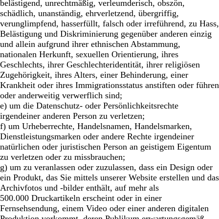
belästigend, unrechtmäßig, verleumderisch, obszön,
schädlich, unanständig, ehrverletzend, übergriffig,
verunglimpfend, hasserfüllt, falsch oder irreführend, zu Hass,
Belästigung und Diskriminierung gegenüber anderen einzig
und allein aufgrund ihrer ethnischen Abstammung,
nationalen Herkunft, sexuellen Orientierung, ihres
Geschlechts, ihrer Geschlechteridentität, ihrer religiösen
Zugehörigkeit, ihres Alters, einer Behinderung, einer
Krankheit oder ihres Immigrationsstatus anstiften oder führen
oder anderweitig verwerflich sind;
e) um die Datenschutz- oder Persönlichkeitsrechte
irgendeiner anderen Person zu verletzen;
f) um Urheberrechte, Handelsnamen, Handelsmarken,
Dienstleistungsmarken oder andere Rechte irgendeiner
natürlichen oder juristischen Person an geistigem Eigentum
zu verletzen oder zu missbrauchen;
g) um zu veranlassen oder zuzulassen, dass ein Design oder
ein Produkt, das Sie mittels unserer Website erstellen und das
Archivfotos und -bilder enthält, auf mehr als
500.000 Druckartikeln erscheint oder in einer
Fernsehsendung, einem Video oder einer anderen digitalen
Produktion vorkommt, deren Publikum erwartungsgemäß