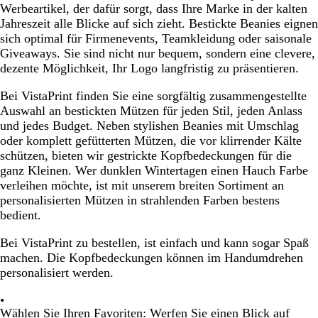
b
u
Werbeartikel, der dafür sorgt, dass Ihre Marke in der kalten
r
l
Jahreszeit alle Blicke auf sich zieht. Bestickte Beanies eignen
t
a
sich optimal für Firmenevents, Teamkleidung oder saisonale
u
u
Giveaways. Sie sind nicht nur bequem, sondern eine clevere,
n
dezente Möglichkeit, Ihr Logo langfristig zu präsentieren.
g
e
Bei VistaPrint finden Sie eine sorgfältig zusammengestellte
n
Auswahl an bestickten Mützen für jeden Stil, jeden Anlass
und jedes Budget. Neben stylishen Beanies mit Umschlag
oder komplett gefütterten Mützen, die vor klirrender Kälte
schützen, bieten wir gestrickte Kopfbedeckungen für die
ganz Kleinen. Wer dunklen Wintertagen einen Hauch Farbe
verleihen möchte, ist mit unserem breiten Sortiment an
personalisierten Mützen in strahlenden Farben bestens
bedient.
Bei VistaPrint zu bestellen, ist einfach und kann sogar Spaß
machen. Die Kopfbedeckungen können im Handumdrehen
personalisiert werden.
Wählen Sie Ihren Favoriten:
Werfen Sie einen Blick auf