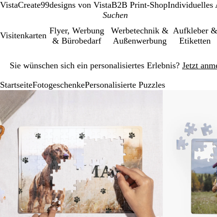
VistaCreate
99designs von Vista
B2B Print-Shop
Individuelles
Flyer, Werbung
Werbetechnik &
Aufkleber 
Visitenkarten
& Bürobedarf
Außenwerbung
Etiketten
Galeriebild
Sie wünschen sich ein personalisiertes Erlebnis?
Jetzt anm
1
von
Startseite
Fotogeschenke
Personalisierte Puzzles
1
Galeriebild
Vergrößer-/verkleinerbares
Zoom
Verwenden
Klicken
1
Bild
auf
Sie
zum
von
Minimum
die
Vergrößern
2
Tasten
+
und
-
zum
Zoomen
und
die
Pfeiltasten
zum