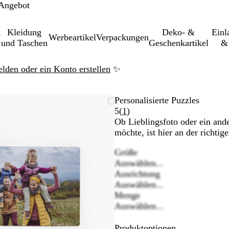
 Angebot
&
Kleidung
Deko- &
Einl­
Werbeartikel
Verpackungen
und Taschen
Geschenkartikel
& 
elden oder ein Konto erstellen
✨
Vergrößer-/verkleinerbares
Zoom
Verwenden
Klicken
Personalisierte Puzzles
Bild
auf
Sie
zum
Bewertungen
5
(
1
)
Minimum
die
Vergrößern
1
Ob Lieblingsfoto oder ein ande
Tasten
lesen
möchte, ist hier an der richtige
+
Größe
und
Auswählen...
-
Ausrichtung
zum
Auswählen...
Zoomen
Menge
und
Auswählen...
die
Pfeiltasten
Produktoptionen
zum