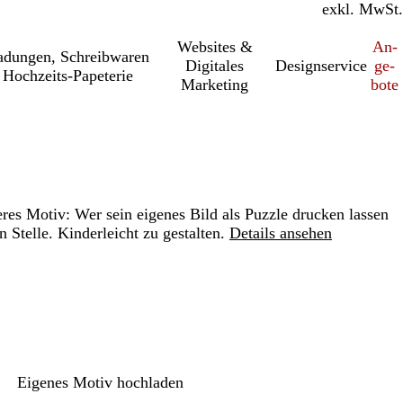
inkl. MwSt.
exkl. MwSt.
Websites &
An­­
a­dung­en, Schreib­wa­ren
Digitales
Designservice
ge­­
Hochzeits-Papeterie
Marketing
bo­­te
res Motiv: Wer sein eigenes Bild als Puzzle drucken lassen
n Stelle. Kinderleicht zu gestalten.
Details ansehen
Loading
options
Eigenes Motiv hochladen