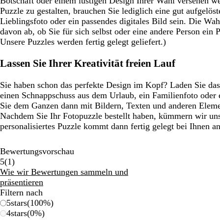
Botschaft oder einem lustigen Design Ihrer Wahl versehen we
Puzzle zu gestalten, brauchen Sie lediglich eine gut aufgelöst
Lieblingsfoto oder ein passendes digitales Bild sein. Die Wah
davon ab, ob Sie für sich selbst oder eine andere Person ein 
Unsere Puzzles werden fertig gelegt geliefert.)
Lassen Sie Ihrer Kreativität freien Lauf
Sie haben schon das perfekte Design im Kopf? Laden Sie da
einen Schnappschuss aus dem Urlaub, ein Familienfoto oder e
Sie dem Ganzen dann mit Bildern, Texten und anderen Eleme
Nachdem Sie Ihr Fotopuzzle bestellt haben, kümmern wir un
personalisiertes Puzzle kommt dann fertig gelegt bei Ihnen an
Bewertungsvorschau
1
5
(
1
)
Bewertungen
Wie wir Bewertungen sammeln und
präsentieren
Filtern nach
5
stars
(
100
%)
4
stars
(
0
%)