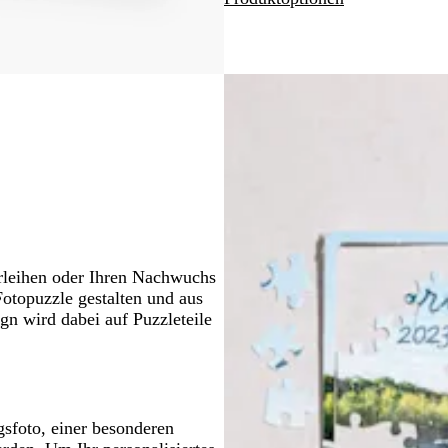
Schwenken.
rleihen oder Ihren Nachwuchs
otopuzzle gestalten und aus
n wird dabei auf Puzzleteile
gsfoto, einer besonderen