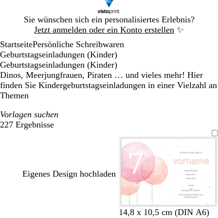
Galeriebild
Sie wünschen sich ein personalisiertes Erlebnis?
1
Jetzt anmelden oder ein Konto erstellen
✨
von
Startseite
Persönliche Schreibwaren
1
Geburtstagseinladungen (Kinder)
Geburtstagseinladungen (Kinder)
Dinos, Meerjungfrauen, Piraten … und vieles mehr! Hier
finden Sie Kindergeburtstagseinladungen in einer Vielzahl an
Themen
Vorlagen suchen
227 Ergebnisse
Filter
Eigenes Design hochladen
H
H
F
H
14,8 x 10,5 cm (DIN A6)