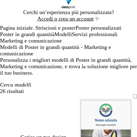
Diapositiva
Cerchi un’esperienza più personalizzata?
1
Accedi o crea un account
✨
di
Pagina iniziale
Striscioni e poster
Poster personalizzati
1
...
Poster in grandi quantità
Modelli
Servizi professionali
Marketing e comunicazione
Modelli di Poster in grandi quantità - Marketing e
comunicazione
Personalizza i migliori modelli di Poster in grandi quantità,
Marketing e comunicazione, e trova la soluzione migliore per
il tuo business.
Cerca modelli
26 risultati
Filtri