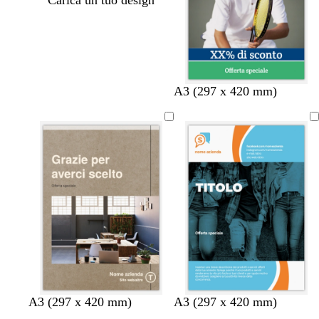
Carica un tuo design
b
b
b
A3 (297 x 420 mm)
i
i
i
a
a
a
n
n
n
c
c
c
o
o
o
g
n
f
b
v
A3 (297 x 420 mm)
A3 (297 x 420 mm)
r
e
o
l
i