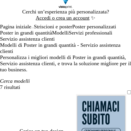
Diapositiva
Cerchi un’esperienza più personalizzata?
1
Accedi o crea un account
✨
di
Pagina iniziale
Striscioni e poster
Poster personalizzati
1
...
Poster in grandi quantità
Modelli
Servizi professionali
Servizio assistenza clienti
Modelli di Poster in grandi quantità - Servizio assistenza
clienti
Personalizza i migliori modelli di Poster in grandi quantità,
Servizio assistenza clienti, e trova la soluzione migliore per il
tuo business.
Cerca modelli
7 risultati
Filtri