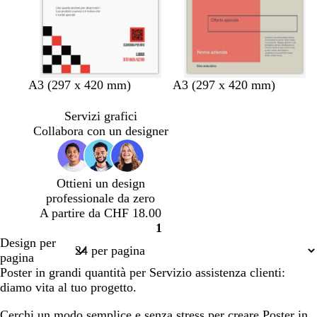
a
a
r
a
o
o
r
r
o
r
o
o
o
b
b
v
n
r
s
v
g
r
a
A3 (297 x 420 mm)
A3 (297 x 420 mm)
i
l
e
e
o
a
e
i
o
c
a
u
r
r
s
l
r
a
s
c
Servizi grafici
n
s
d
o
s
m
d
l
a
i
Collabora con un designer
c
c
e
o
o
e
l
c
a
o
u
n
o
o
h
i
r
e
l
i
o
Ottieni un design
o
i
a
professionale da zero
v
r
A partire da CHF 18.00
a
o
1
Pagina
Design per
1
pagina
Poster in grandi quantità per Servizio assistenza clienti:
diamo vita al tuo progetto.
Cerchi un modo semplice e senza stress per creare Poster in