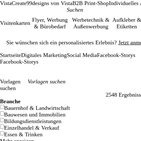
VistaCreate
99designs von Vista
B2B Print-Shop
Individuelles
Flyer, Werbung
Werbetechnik &
Aufkleber 
Visitenkarten
& Bürobedarf
Außenwerbung
Etiketten
Galeriebild
Sie wünschen sich ein personalisiertes Erlebnis?
Jetzt anm
1
von
Startseite
Digitales Marketing
Social Media
Facebook-Storys
1
Facebook-Storys
Vorlagen
suchen
2548 Ergebniss
Filter
Branche
Bauernhof & Landwirtschaft
Bauwesen und Immobilien
Bildungsdienstleistungen
Einzelhandel & Verkauf
Essen & Trinken