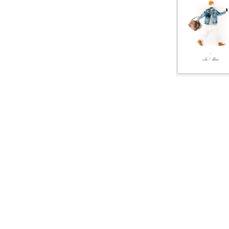
ang
ang