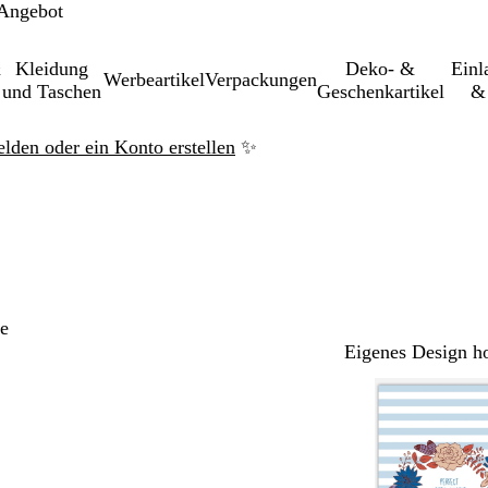
 Angebot
&
Kleidung
Deko- &
Einl­
Werbeartikel
Verpackungen
und Taschen
Geschenkartikel
& 
elden oder ein Konto erstellen
✨
e
Eigenes Design h