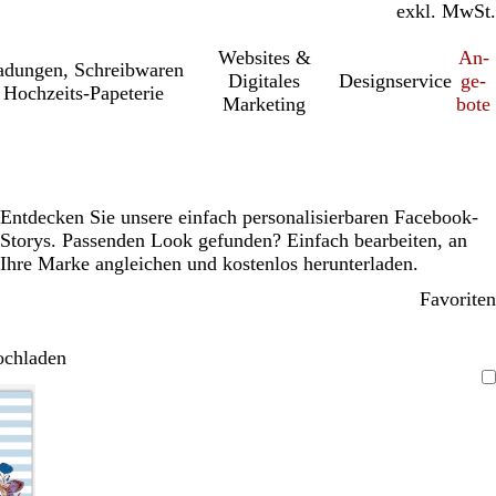
inkl. MwSt.
exkl. MwSt.
Websites &
An­­
a­dung­en, Schreib­wa­ren
Digitales
Designservice
ge­­
Hochzeits-Papeterie
Marketing
bo­­te
Entdecken Sie unsere einfach personalisierbaren Facebook-
Storys. Passenden Look gefunden? Einfach bearbeiten, an
Ihre Marke angleichen und kostenlos herunterladen.
Favoriten
ochladen