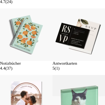
4.7
(
24
)
Notizbücher
Antwortkarten
4.4
(
37
)
5
(
1
)