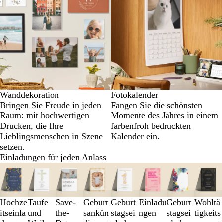
Wanddekoration
Fotokalender
Bringen Sie Freude in jeden
Fangen Sie die schönsten
Raum: mit hochwertigen
Momente des Jahres in einem
Drucken, die Ihre
farbenfroh bedruckten
Lieblingsmenschen in Szene
Kalender ein.
setzen.
Einladungen für jeden Anlass
Galeriebilder
1
bis
3
Hochze
Taufe
Save-
Geburt
Geburt
Einladu
Geburt
Wohltä
von
itseinla
und
the-
sankün
stagsei
ngen
stagsei
tigkeits
8