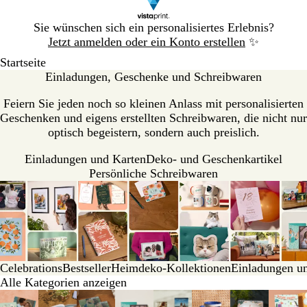
Galeriebild
Sie wünschen sich ein personalisiertes Erlebnis?
1
Jetzt anmelden oder ein Konto erstellen
✨
von
Startseite
1
Einl­a­dung­en, Geschenke und Schreib­wa­ren
Feiern Sie jeden noch so kleinen Anlass mit personalisierten
Geschenken und eigens erstellten Schreibwaren, die nicht nur
optisch begeistern, sondern auch preislich.
Einladungen und Karten
Deko- und Geschenkartikel
Persönliche Schreibwaren
Celebrations
Bestseller
Heimdeko-Kollektionen
Einladungen u
Alle Kategorien anzeigen
Galeriebilder