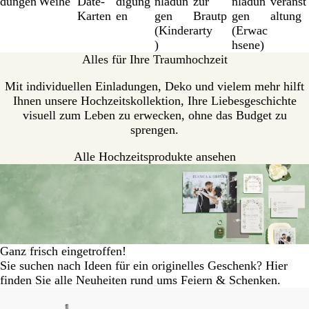
dungen
Weihe
Date-
digung
nladun
zur
nladun
veranst
Karten
en
gen
Brautp
gen
altung
(Kinder
arty
(Erwac
)
hsene)
Alles für Ihre Traumhochzeit
Mit individuellen Einladungen, Deko und vielem mehr hilft
Ihnen unsere Hochzeitskollektion, Ihre Liebesgeschichte
visuell zum Leben zu erwecken, ohne das Budget zu
sprengen.
Alle Hochzeitsprodukte ansehen
Ganz frisch eingetroffen!
Sie suchen nach Ideen für ein originelles Geschenk? Hier
finden Sie alle Neuheiten rund ums Feiern & Schenken.