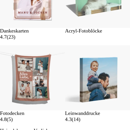
Dankeskarten
Acryl-Fotoblöcke
4.7
(
23
)
Neue Optionen
Fotodecken
Leinwanddrucke
4.8
(
5
)
4.3
(
14
)