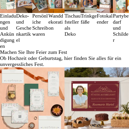
1
bis
3
Einladu
Deko-
Persönl
Wandd
Tischau
Trinkge
Fotokal
Partybe
von
ngen
und
iche
ekorati
fsteller
fäße
ender
darf
8
und
Gesche
Schreib
on
als
und
Ankün
nkartik
waren
Deko
Schilde
digung
el
r
en
Machen Sie Ihre Feier zum Fest
Ob Hochzeit oder Geburtstag, hier finden Sie alles für ein
unvergessliches Fest.