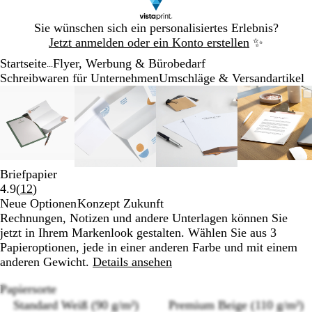
Galeriebild
Sie wünschen sich ein personalisiertes Erlebnis?
1
Jetzt anmelden oder ein Konto erstellen
✨
von
Startseite
Flyer, Werbung & Bürobedarf
1
...
Schreibwaren für Unternehmen
Umschläge & Versandartikel
Galeriebild
Vergrößer-/verkleinerbares
Zoom
Verwenden
Klicken
Vergrößer-/verkleinerbares
Zoom
Verwenden
Klicken
Vergrößer-/verkleinerb
Zoom
Verwenden
Klicken
Vergröß
Zoom
Verwen
Klicke
1
Bild
auf
Sie
zum
Bild
auf
Sie
zum
Bild
auf
Sie
zum
Bild
auf
Sie
zum
von
Minimum
die
Vergrößern
Minimum
die
Vergrößern
Minimum
die
Vergrößern
Minim
die
Vergrö
4
Tasten
Tasten
Tasten
Tasten
+
+
+
+
und
und
und
und
Briefpapier
-
-
-
-
Bewertungen
4.9
(
12
)
zum
zum
zum
zum
12
Neue Optionen
Konzept Zukunft
Zoomen
Zoomen
Zoomen
Zoome
lesen
Rechnungen, Notizen und andere Unterlagen können Sie
und
und
und
und
jetzt in Ihrem Markenlook gestalten. Wählen Sie aus 3
die
die
die
die
Papieroptionen, jede in einer anderen Farbe und mit einem
Pfeiltasten
Pfeiltasten
Pfeiltasten
Pfeilta
anderen Gewicht.
Details ansehen
zum
zum
zum
zum
Schwenken.
Schwenken.
Schwenken.
Schwen
Papiersorte
Standard Weiß (90 g/m²)
Premium Beige (110 g/m²)