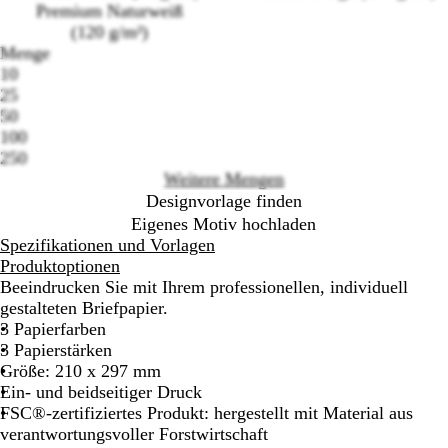
Premium Naturweiß
(120 g/m²)
Menge
10
Loading
25
options
50
100
250
Weitere Mengen
Designvorlage finden
Eigenes Motiv hochladen
Spezifikationen und Vorlagen
Produktoptionen
Beeindrucken Sie mit Ihrem professionellen, individuell
gestalteten Briefpapier.
3 Papierfarben
3 Papierstärken
Größe: 210 x 297 mm
Ein- und beidseitiger Druck
FSC®-zertifiziertes Produkt: hergestellt mit Material aus
verantwortungsvoller Forstwirtschaft