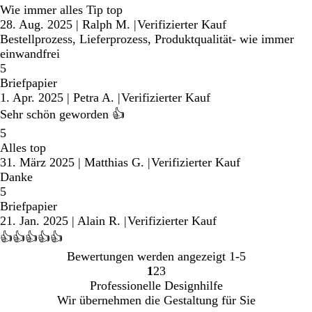
Wie immer alles Tip top
28. Aug. 2025
|
Ralph M.
|
Verifizierter Kauf
Bestellprozess, Lieferprozess, Produktqualität- wie immer
einwandfrei
5
Briefpapier
1. Apr. 2025
|
Petra A.
|
Verifizierter Kauf
Sehr schön geworden 👍
5
Alles top
31. März 2025
|
Matthias G.
|
Verifizierter Kauf
Danke
5
Briefpapier
21. Jan. 2025
|
Alain R.
|
Verifizierter Kauf
👍👍👍👍👍
Bewertungen werden angezeigt
1-5
1
2
3
Gehe
Gehe
Gehe
Professionelle Designhilfe
zu
zu
zu
Wir übernehmen die Gestaltung für Sie
Seite
Seite
Seite