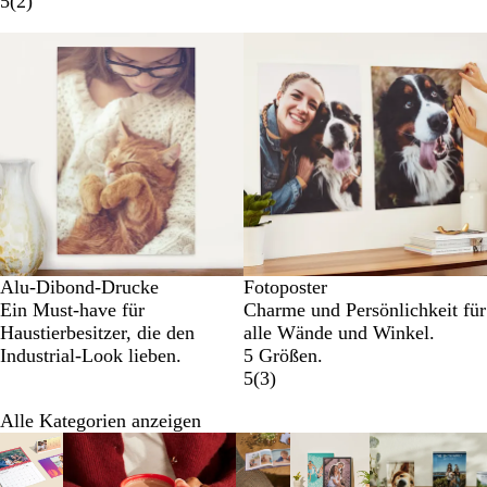
5
(
2
)
Neue Optionen
Alu-Dibond-Drucke
Fotoposter
Ein Must-have für
Charme und Persönlichkeit für
Haustierbesitzer, die den
alle Wände und Winkel.
Industrial-Look lieben.
5 Größen.
5
(
3
)
Alle Kategorien anzeigen
Galeriebilder
1