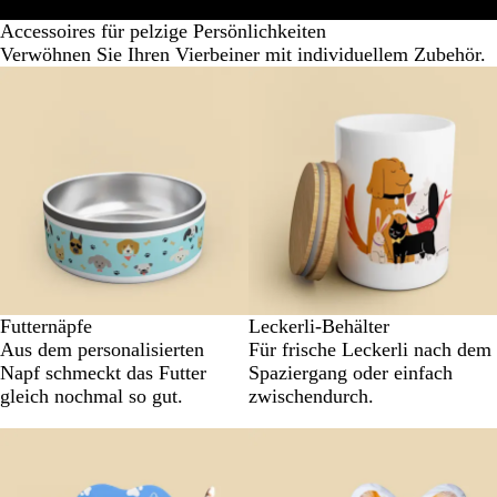
Haustierbedarf
Tierische Fotogeschenke
Haustierporträts
Alle 
Accessoires für pelzige Persönlichkeiten
Verwöhnen Sie Ihren Vierbeiner mit individuellem Zubehör.
Futternäpfe
Leckerli-Behälter
Aus dem personalisierten
Für frische Leckerli nach dem
Napf schmeckt das Futter
Spaziergang oder einfach
gleich nochmal so gut.
zwischendurch.