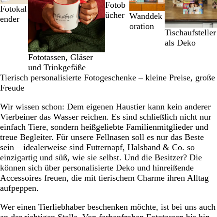
bis
Fotob
Fotokal
2
ücher
Wanddek
ender
von
oration
5
Tischaufsteller
als Deko
Fototassen, Gläser
und Trinkgefäße
Tierisch personalisierte Fotogeschenke – kleine Preise, große
Freude
Wir wissen schon: Dem eigenen Haustier kann kein anderer
Vierbeiner das Wasser reichen. Es sind schließlich nicht nur
einfach Tiere, sondern heißgeliebte Familienmitglieder und
treue Begleiter. Für unsere Fellnasen soll es nur das Beste
sein – idealerweise sind Futternapf, Halsband & Co. so
einzigartig und süß, wie sie selbst. Und die Besitzer? Die
können sich über personalisierte Deko und hinreißende
Accessoires freuen, die mit tierischem Charme ihren Alltag
aufpeppen.
Wer einen Tierliebhaber beschenken möchte, ist bei uns auch