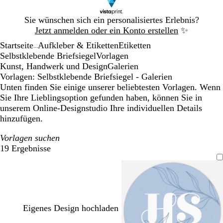
Galeriebild
Sie wünschen sich ein personalisiertes Erlebnis?
1
Jetzt anmelden oder ein Konto erstellen
✨
von
Startseite
Aufkleber & Etiketten
Etiketten
1
...
Selbstklebende Briefsiegel
Vorlagen
Kunst, Handwerk und Design
Galerien
Vorlagen: Selbstklebende Briefsiegel - Galerien
Unten finden Sie einige unserer beliebtesten Vorlagen. Wenn
Sie Ihre Lieblingsoption gefunden haben, können Sie in
unserem Online-Designstudio Ihre individuellen Details
hinzufügen.
Vorlagen suchen
19 Ergebnisse
Filter
Eigenes Design hochladen