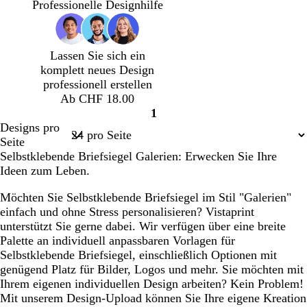
l
s
l
l
l
n
l
h
Professionelle Designhilfe
l
c
l
l
l
k
l
w
r
h
b
b
g
e
b
a
o
t
r
r
r
l
r
r
Lassen Sie sich ein
s
g
a
a
a
b
a
z
komplett neues Design
a
r
u
u
u
l
u
professionell erstellen
ü
n
n
a
n
Ab CHF 18.00
n
u
1
Seite
Designs pro
1
Seite
Selbstklebende Briefsiegel Galerien: Erwecken Sie Ihre
Ideen zum Leben.
Möchten Sie Selbstklebende Briefsiegel im Stil "Galerien"
einfach und ohne Stress personalisieren? Vistaprint
unterstützt Sie gerne dabei. Wir verfügen über eine breite
Palette an individuell anpassbaren Vorlagen für
Selbstklebende Briefsiegel, einschließlich Optionen mit
genügend Platz für Bilder, Logos und mehr. Sie möchten mit
Ihrem eigenen individuellen Design arbeiten? Kein Problem!
Mit unserem Design-Upload können Sie Ihre eigene Kreation