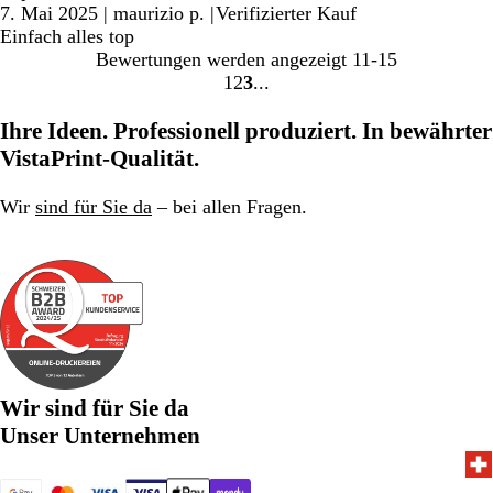
7. Mai 2025
|
maurizio p.
|
Verifizierter Kauf
Einfach alles top
Bewertungen werden angezeigt
11-15
1
2
3
Gehe
Gehe
Gehe
zu
zu
zu
Ihre Ideen. Professionell produziert. In bewährter
Seite
Seite
Seite
VistaPrint-Qualität.
Wir
sind für Sie da
– bei allen Fragen.
Wir sind für Sie da
Unser Unternehmen