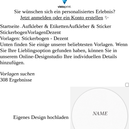
Galeriebild
Sie wünschen sich ein personalisiertes Erlebnis?
1
Jetzt anmelden oder ein Konto erstellen
✨
von
Startseite
Aufkleber & Etiketten
Aufkleber & Sticker
1
...
Stickerbogen
Vorlagen
Dezent
Vorlagen: Stickerbogen - Dezent
Unten finden Sie einige unserer beliebtesten Vorlagen. Wenn
Sie Ihre Lieblingsoption gefunden haben, können Sie in
unserem Online-Designstudio Ihre individuellen Details
hinzufügen.
Vorlagen suchen
308 Ergebnisse
Filter
Eigenes Design hochladen