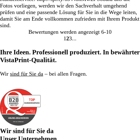
Fotos vorliegen, werden wir den Sachverhalt umgehend
prüfen und eine passende Lösung für Sie in die Wege leiten,
damit Sie am Ende vollkommen zufrieden mit Ihrem Produkt
sind.
Bewertungen werden angezeigt
6-10
1
2
3
Gehe
Gehe
Gehe
zu
zu
zu
Ihre Ideen. Professionell produziert. In bewährter
Seite
Seite
Seite
VistaPrint-Qualität.
Wir
sind für Sie da
– bei allen Fragen.
Wir sind für Sie da
Unser Unternehmen