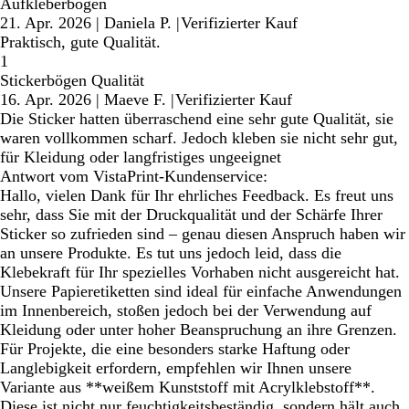
Aufkleberbögen
21. Apr. 2026
|
Daniela P.
|
Verifizierter Kauf
Praktisch, gute Qualität.
1
Stickerbögen Qualität
16. Apr. 2026
|
Maeve F.
|
Verifizierter Kauf
Die Sticker hatten überraschend eine sehr gute Qualität, sie
waren vollkommen scharf. Jedoch kleben sie nicht sehr gut,
für Kleidung oder langfristiges ungeeignet
Antwort vom VistaPrint-Kundenservice:
Hallo, vielen Dank für Ihr ehrliches Feedback. Es freut uns
sehr, dass Sie mit der Druckqualität und der Schärfe Ihrer
Sticker so zufrieden sind – genau diesen Anspruch haben wir
an unsere Produkte. Es tut uns jedoch leid, dass die
Klebekraft für Ihr spezielles Vorhaben nicht ausgereicht hat.
Unsere Papieretiketten sind ideal für einfache Anwendungen
im Innenbereich, stoßen jedoch bei der Verwendung auf
Kleidung oder unter hoher Beanspruchung an ihre Grenzen.
Für Projekte, die eine besonders starke Haftung oder
Langlebigkeit erfordern, empfehlen wir Ihnen unsere
Variante aus **weißem Kunststoff mit Acrylklebstoff**.
Diese ist nicht nur feuchtigkeitsbeständig, sondern hält auch