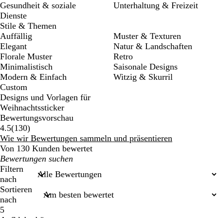
Gesundheit & soziale
Unterhaltung & Freizeit
Dienste
Stile & Themen
Auffällig
Muster & Texturen
Elegant
Natur & Landschaften
Florale Muster
Retro
Minimalistisch
Saisonale Designs
Modern & Einfach
Witzig & Skurril
Custom
Designs und Vorlagen für
Weihnachtssticker
Bewertungsvorschau
130
4.5
(
130
)
Bewertungen
Wie wir Bewertungen sammeln und präsentieren
Von 130 Kunden bewertet
Meine
Sucheingaben
Filtern
nach
Sortieren
nach
5