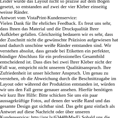
Leider wurde das Layout nicht so präzise auf dem Bogen
gesetzt, so entstanden auf zwei der vier Kleber einseitig
weisse Ränder.
Antwort vom VistaPrint-Kundenservice:
Vielen Dank für Ihr ehrliches Feedback. Es freut uns sehr,
dass Ihnen das Material und die Druckqualität Ihrer
Aufkleber gefallen. Gleichzeitig bedauern wir es sehr, dass
der Zuschnitt nicht die gewünschte Präzision aufgewiesen hat
und dadurch unschöne weiße Ränder entstanden sind. Wir
verstehen absolut, dass gerade bei Etiketten ein perfekter,
bündiger Abschluss für ein professionelles Gesamtbild
entscheidend ist. Dass dies bei zwei Ihrer Kleber nicht der
Fall war, entspricht nicht unserem Qualitätsanspruch. Ihre
Zufriedenheit ist unser höchster Anspruch. Um genau zu
verstehen, ob die Abweichung durch die Beschnittzugabe im
Layout oder während der Produktion entstanden ist, würden
wir uns den Fall gerne genauer ansehen. Hierfür benötigen
wir kurz Ihre Hilfe: Bitte schicken Sie uns ein paar
aussagekräftige Fotos, auf denen der weiße Rand und das
gesamte Design gut sichtbar sind. Das geht ganz einfach als
Antwort auf diese Nachricht oder über unseren
Kundenservice: http://spr.ly/63448hMwEi Sobald uns die