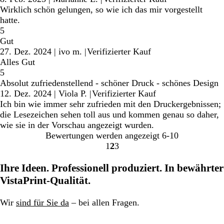
Wirklich schön gelungen, so wie ich das mir vorgestellt
hatte.
5
Gut
27. Dez. 2024
|
ivo m.
|
Verifizierter Kauf
Alles Gut
5
Absolut zufriedenstellend - schöner Druck - schönes Design
12. Dez. 2024
|
Viola P.
|
Verifizierter Kauf
Ich bin wie immer sehr zufrieden mit den Druckergebnissen;
die Lesezeichen sehen toll aus und kommen genau so daher,
wie sie in der Vorschau angezeigt wurden.
Bewertungen werden angezeigt
6-10
1
2
3
Gehe
Gehe
Gehe
zu
zu
zu
Ihre Ideen. Professionell produziert. In bewährter
Seite
Seite
Seite
VistaPrint-Qualität.
Wir
sind für Sie da
– bei allen Fragen.