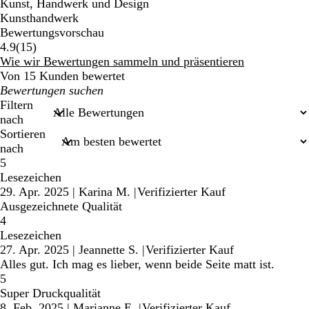
Kunst, Handwerk und Design
Kunsthandwerk
Bewertungsvorschau
15
4.9
(
15
)
Bewertungen
Wie wir Bewertungen sammeln und präsentieren
Von 15 Kunden bewertet
Meine
Sucheingaben
Filtern
nach
Sortieren
nach
5
Lesezeichen
29. Apr. 2025
|
Karina M.
|
Verifizierter Kauf
Ausgezeichnete Qualität
4
Lesezeichen
27. Apr. 2025
|
Jeannette S.
|
Verifizierter Kauf
Alles gut. Ich mag es lieber, wenn beide Seite matt ist.
5
Super Druckqualität
8. Feb. 2025
|
Marianne E.
|
Verifizierter Kauf