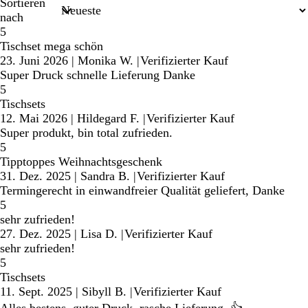
Sortieren
nach
5
Tischset mega schön
23. Juni 2026
|
Monika W.
|
Verifizierter Kauf
Super Druck schnelle Lieferung Danke
5
Tischsets
12. Mai 2026
|
Hildegard F.
|
Verifizierter Kauf
Super produkt, bin total zufrieden.
5
Tipptoppes Weihnachtsgeschenk
31. Dez. 2025
|
Sandra B.
|
Verifizierter Kauf
Termingerecht in einwandfreier Qualität geliefert, Danke
5
sehr zufrieden!
27. Dez. 2025
|
Lisa D.
|
Verifizierter Kauf
sehr zufrieden!
5
Tischsets
11. Sept. 2025
|
Sibyll B.
|
Verifizierter Kauf
Alles bestens, guter Druck, rasche Lieferung. 👍