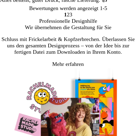
Bewertungen werden angezeigt
1-5
1
2
3
Gehe
Gehe
Gehe
Professionelle Designhilfe
zu
zu
zu
Wir übernehmen die Gestaltung für Sie
Seite
Seite
Seite
Schluss mit Frickelarbeit & Kopfzerbrechen. Überlassen Sie
uns den gesamten Designprozess – von der Idee bis zur
fertigen Datei zum Downloaden in Ihrem Konto.
Mehr erfahren