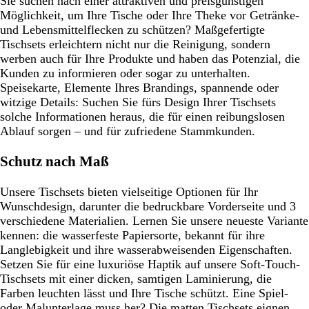
Sie suchen nach einer attraktiven und preisgünstigen
Möglichkeit, um Ihre Tische oder Ihre Theke vor Getränke-
und Lebensmittelflecken zu schützen? Maßgefertigte
Tischsets erleichtern nicht nur die Reinigung, sondern
werben auch für Ihre Produkte und haben das Potenzial, die
Kunden zu informieren oder sogar zu unterhalten.
Speisekarte, Elemente Ihres Brandings, spannende oder
witzige Details: Suchen Sie fürs Design Ihrer Tischsets
solche Informationen heraus, die für einen reibungslosen
Ablauf sorgen – und für zufriedene Stammkunden.
Schutz nach Maß
Unsere Tischsets bieten vielseitige Optionen für Ihr
Wunschdesign, darunter die bedruckbare Vorderseite und 3
verschiedene Materialien. Lernen Sie unsere neueste Variante
kennen: die wasserfeste Papiersorte, bekannt für ihre
Langlebigkeit und ihre wasserabweisenden Eigenschaften.
Setzen Sie für eine luxuriöse Haptik auf unsere Soft-Touch-
Tischsets mit einer dicken, samtigen Laminierung, die
Farben leuchten lässt und Ihre Tische schützt. Eine Spiel-
oder Malunterlage muss her? Die matten Tischsets eignen