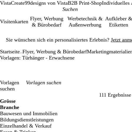
VistaCreate
99designs von Vista
B2B Print-Shop
Individuelles
Flyer, Werbung
Werbetechnik &
Aufkleber 
Visitenkarten
& Bürobedarf
Außenwerbung
Etiketten
Galeriebild
Sie wünschen sich ein personalisiertes Erlebnis?
Jetzt anm
1
von
Startseite
Flyer, Werbung & Bürobedarf
Marketingmaterialie
1
...
Vorlagen: Türhänger - Erwachsene
Vorlagen
suchen
111 Ergebnisse
Filter
Grösse
Branche
Bauwesen und Immobilien
Bildungsdienstleistungen
Einzelhandel & Verkauf