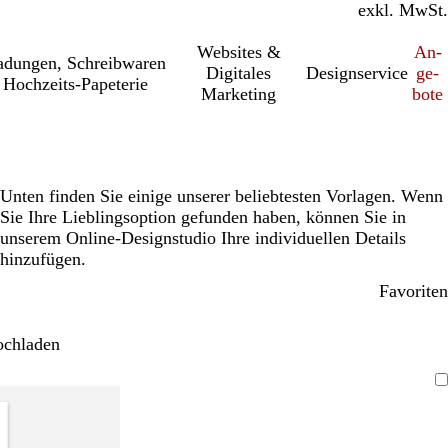
inkl. MwSt.
exkl. MwSt.
Websites &
An­­
a­dung­en, Schreib­wa­ren
Digitales
Designservice
ge­­
Hochzeits-Papeterie
Marketing
bo­­te
Unten finden Sie einige unserer beliebtesten Vorlagen. Wenn
Sie Ihre Lieblingsoption gefunden haben, können Sie in
unserem Online-Designstudio Ihre individuellen Details
hinzufügen.
Favoriten
ochladen