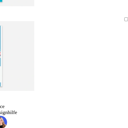
ce
signhilfe