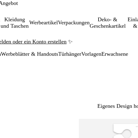
 Angebot
&
Kleidung
Deko- &
Einl­
Werbeartikel
Verpackungen
und Taschen
Geschenkartikel
& 
elden oder ein Konto erstellen
✨
n
Werbeblätter & Handouts
Türhänger
Vorlagen
Erwachsene
Eigenes Design h