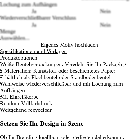
Loading
Lochung zum Aufhängen
options
Ja
Nein
Wiederverschließbarer Verschluss
Ja
Nein
Menge
Auswählen...
Eigenes Motiv hochladen
Spezifikationen und Vorlagen
Produktoptionen
Weiße Beutelverpackungen: Veredeln Sie Ihr Packaging
2 Materialien: Kunststoff oder beschichtetes Papier
Erhältlich als Flachbeutel oder Standbodenbeutel
Wahlweise wiederverschließbar und mit Lochung zum
Aufhängen
Mit Einreißkerbe
Rundum-Vollfarbdruck
Weitgehend recycelbar
Setzen Sie Ihr Design in Szene
Ob Ihr Branding knallbunt oder gediegen daherkommt,