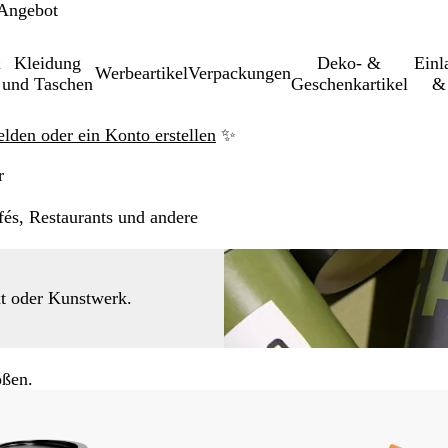
 Angebot
&
Kleidung
Deko- &
Einl­
Werbeartikel
Verpackungen
und Taschen
Geschenkartikel
& 
elden oder ein Konto erstellen
✨
r
fés, Restaurants und andere
xt oder Kunstwerk.
ößen.