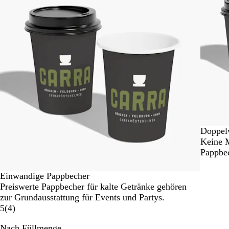
2
von
4
Doppel
Keine M
Pappbec
Einwandige Pappbecher
Preiswerte Pappbecher für kalte Getränke gehören
zur Grundausstattung für Events und Partys.
5
(
4
)
Nach Füllmenge