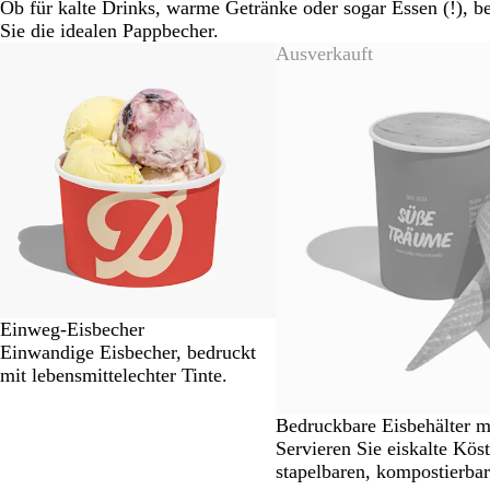
Ob für kalte Drinks, warme Getränke oder sogar Essen (!), be
Sie die idealen Pappbecher.
Galeriebilder
Ausverkauft
1
bis
2
von
4
Einweg-Eisbecher
Einwandige Eisbecher, bedruckt
mit lebensmittelechter Tinte.
Bedruckbare Eisbehälter m
Servieren Sie eiskalte Köst
stapelbaren, kompostierbar