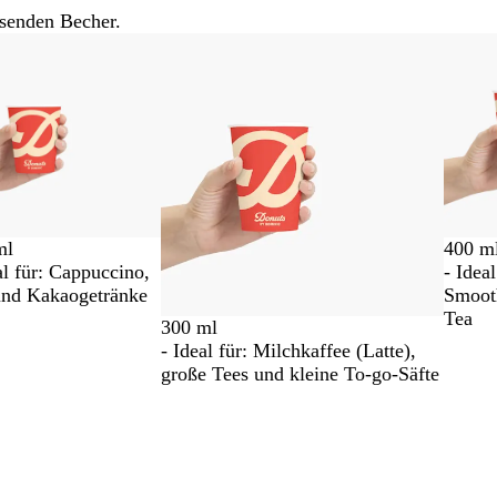
ssenden Becher.
400 m
ml
- Ideal
al für: Cappuccino,
Smoot
und Kakaogetränke
Tea
300 ml
- Ideal für: Milchkaffee (Latte),
große Tees und kleine To-go-Säfte