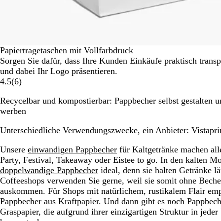
Papiertragetaschen mit Vollfarbdruck
Sorgen Sie dafür, dass Ihre Kunden Einkäufe praktisch trans
und dabei Ihr Logo präsentieren.
4.5
(
6
)
Recycelbar und kompostierbar: Pappbecher selbst gestalten u
werben
Unterschiedliche Verwendungszwecke, ein Anbieter: Vistapri
Unsere
einwandigen Pappbecher
für Kaltgetränke machen all
Party, Festival, Takeaway oder Eistee to go. In den kalten M
doppelwandige Pappbecher
ideal, denn sie halten Getränke l
Coffeeshops verwenden Sie gerne, weil sie somit ohne Bech
auskommen. Für Shops mit natürlichem, rustikalem Flair em
Pappbecher aus Kraftpapier. Und dann gibt es noch Pappbech
Graspapier, die aufgrund ihrer einzigartigen Struktur in jed