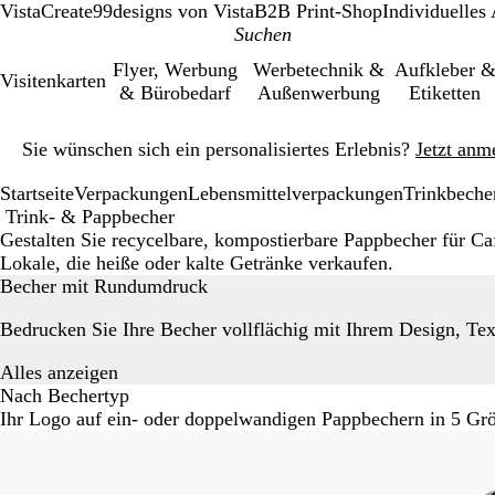
VistaCreate
99designs von Vista
B2B Print-Shop
Individuelles
Flyer, Werbung
Werbetechnik &
Aufkleber 
Visitenkarten
& Bürobedarf
Außenwerbung
Etiketten
Galeriebild
Sie wünschen sich ein personalisiertes Erlebnis?
Jetzt anm
1
von
Startseite
Verpackungen
Lebensmittelverpackungen
Trinkbeche
1
Trink- & Pappbecher
Gestalten Sie recycelbare, kompostierbare Pappbecher für Ca
Lokale, die heiße oder kalte Getränke verkaufen.
Becher mit Rundumdruck
Bedrucken Sie Ihre Becher vollflächig mit Ihrem Design, Te
Alles anzeigen
Nach Bechertyp
Ihr Logo auf ein- oder doppelwandigen Pappbechern in 5 Gr
Galeriebilder
1
bis