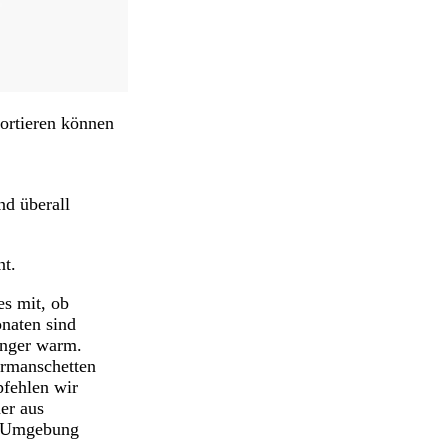
portieren können
nd überall
nt.
es mit, ob
onaten sind
änger warm.
ermanschetten
pfehlen wir
er aus
er Umgebung