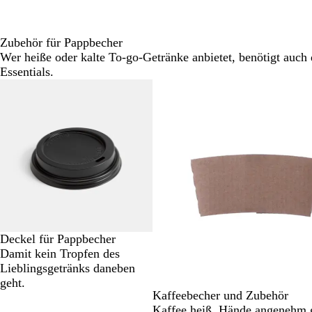
Zubehör für Pappbecher
Wer heiße oder kalte To-go-Getränke anbietet, benötigt auch 
Essentials.
Galeriebilder
1
bis
2
von
5
Deckel für Pappbecher
Damit kein Tropfen des
Lieblingsgetränks daneben
geht.
Kaffeebecher und Zubehör
Kaffee heiß, Hände angenehm 