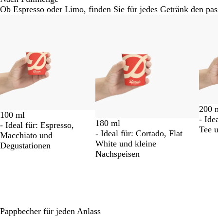
Ob Espresso oder Limo, finden Sie für jedes Getränk den pa
Galeriebilder
1
bis
2
von
6
200 
100 ml
- Ide
180 ml
- Ideal für: Espresso,
Tee 
- Ideal für: Cortado, Flat
Macchiato und
White und kleine
Degustationen
Nachspeisen
Pappbecher für jeden Anlass