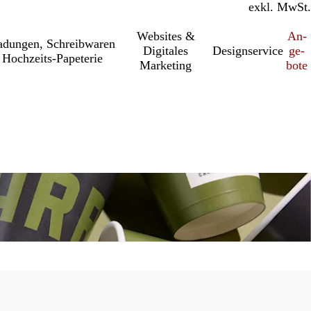
inkl. MwSt.
exkl. MwSt.
Websites &
An­­
a­dung­en, Schreib­wa­ren
Digitales
Designservice
ge­­
Hochzeits-Papeterie
Marketing
bo­­te