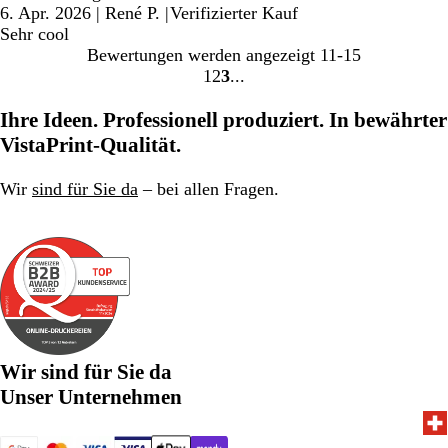
6. Apr. 2026
|
René P.
|
Verifizierter Kauf
Sehr cool
Bewertungen werden angezeigt
11-15
1
2
3
Gehe
Gehe
Gehe
zu
zu
zu
Ihre Ideen. Professionell produziert. In bewährter
Seite
Seite
Seite
VistaPrint-Qualität.
Wir
sind für Sie da
– bei allen Fragen.
Wir sind für Sie da
Unser Unternehmen