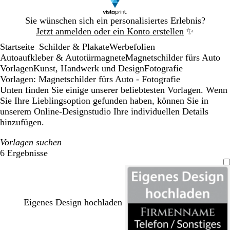
Galeriebild
Sie wünschen sich ein personalisiertes Erlebnis?
1
Jetzt anmelden oder ein Konto erstellen
✨
von
Startseite
Schilder & Plakate
Werbefolien
1
...
Autoaufkleber & Autotürmagnete
Magnetschilder fürs Auto
Vorlagen
Kunst, Handwerk und Design
Fotografie
Vorlagen: Magnetschilder fürs Auto - Fotografie
Unten finden Sie einige unserer beliebtesten Vorlagen. Wenn
Sie Ihre Lieblingsoption gefunden haben, können Sie in
unserem Online-Designstudio Ihre individuellen Details
hinzufügen.
Vorlagen suchen
6 Ergebnisse
Filter
Eigenes Design hochladen