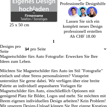
k
k
k
k
k
Professionelle Designhilfe
e
e
e
e
e
l
l
l
l
l
g
g
g
g
g
Lassen Sie sich ein
r
r
r
r
r
D
G
M
B
G
B
M
B
W
25 x 50 cm
komplett neues Design
a
a
a
a
a
u
r
a
l
e
r
a
l
e
professionell erstellen
u
u
u
u
u
n
a
g
a
l
a
l
a
i
Ab CHF 18.00
k
u
e
u
b
u
v
u
ß
1
Seite
e
n
g
n
e
g
Designs pro
1
l
t
r
r
Seite
g
a
ü
ü
Magnetschilder fürs Auto Fotografie: Erwecken Sie Ihre
r
n
n
Ideen zum Leben.
a
u
Möchten Sie Magnetschilder fürs Auto im Stil "Fotografie"
einfach und ohne Stress personalisieren? Vistaprint
unterstützt Sie gerne dabei. Wir verfügen über eine breite
Palette an individuell anpassbaren Vorlagen für
Magnetschilder fürs Auto, einschließlich Optionen mit
genügend Platz für Bilder, Logos und mehr. Sie möchten mit
Ihrem eigenen individuellen Design arbeiten? Kein Problem!
Mit unserem Design-Upload können Sie Ihre eigene Kreation