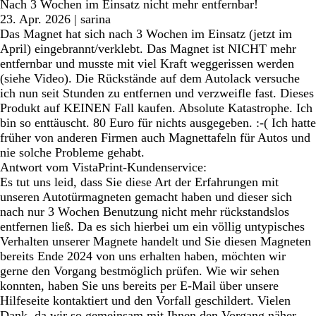
Nach 3 Wochen im Einsatz nicht mehr entfernbar!
23. Apr. 2026
|
sarina
Das Magnet hat sich nach 3 Wochen im Einsatz (jetzt im
April) eingebrannt/verklebt. Das Magnet ist NICHT mehr
entfernbar und musste mit viel Kraft weggerissen werden
(siehe Video). Die Rückstände auf dem Autolack versuche
ich nun seit Stunden zu entfernen und verzweifle fast. Dieses
Produkt auf KEINEN Fall kaufen. Absolute Katastrophe. Ich
bin so enttäuscht. 80 Euro für nichts ausgegeben. :-( Ich hatte
früher von anderen Firmen auch Magnettafeln für Autos und
nie solche Probleme gehabt.
Antwort vom VistaPrint-Kundenservice:
Es tut uns leid, dass Sie diese Art der Erfahrungen mit
unseren Autotürmagneten gemacht haben und dieser sich
nach nur 3 Wochen Benutzung nicht mehr rückstandslos
entfernen ließ. Da es sich hierbei um ein völlig untypisches
Verhalten unserer Magnete handelt und Sie diesen Magneten
bereits Ende 2024 von uns erhalten haben, möchten wir
gerne den Vorgang bestmöglich prüfen. Wie wir sehen
konnten, haben Sie uns bereits per E-Mail über unsere
Hilfeseite kontaktiert und den Vorfall geschildert. Vielen
Dank, da wir so gemeinsam mit Ihnen den Vorgang näher