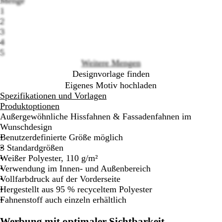
Menge
Loading
1
options
2
3
4
5
Weitere Mengen
Designvorlage finden
Eigenes Motiv hochladen
Spezifikationen und Vorlagen
Produktoptionen
Außergewöhnliche Hissfahnen & Fassadenfahnen im
Wunschdesign
Benutzerdefinierte Größe möglich
3 Standardgrößen
Weißer Polyester, 110 g/m²
Verwendung im Innen- und Außenbereich
Vollfarbdruck auf der Vorderseite
Hergestellt aus 95 % recyceltem Polyester
Fahnenstoff auch einzeln erhältlich
Werbung mit optimaler Sichtbarkeit