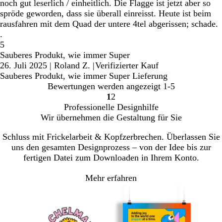
noch gut leserlich / einheitlich. Die Flagge ist jetzt aber so
spröde geworden, dass sie überall einreisst. Heute ist beim
rausfahren mit dem Quad der untere 4tel abgerissen; schade.
.
5
Sauberes Produkt, wie immer Super
26. Juli 2025
|
Roland Z.
|
Verifizierter Kauf
Sauberes Produkt, wie immer Super Lieferung
Bewertungen werden angezeigt
1-5
1
2
Gehe
Gehe
Professionelle Designhilfe
zu
zu
Wir übernehmen die Gestaltung für Sie
Seite
Seite
Schluss mit Frickelarbeit & Kopfzerbrechen. Überlassen Sie
uns den gesamten Designprozess – von der Idee bis zur
fertigen Datei zum Downloaden in Ihrem Konto.
Mehr erfahren