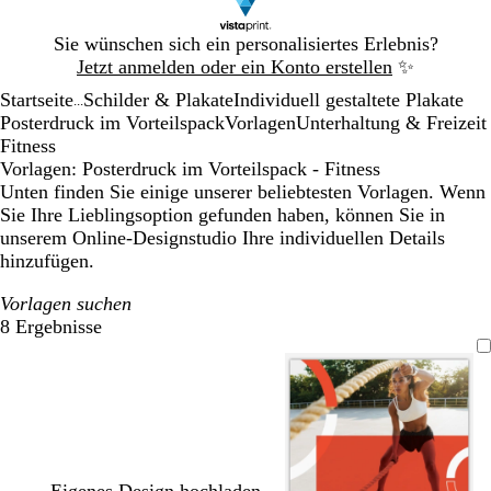
Galeriebild
Sie wünschen sich ein personalisiertes Erlebnis?
1
Jetzt anmelden oder ein Konto erstellen
✨
von
Startseite
Schilder & Plakate
Individuell gestaltete Plakate
1
...
Posterdruck im Vorteilspack
Vorlagen
Unterhaltung & Freizeit
Fitness
Vorlagen: Posterdruck im Vorteilspack - Fitness
Unten finden Sie einige unserer beliebtesten Vorlagen. Wenn
Sie Ihre Lieblingsoption gefunden haben, können Sie in
unserem Online-Designstudio Ihre individuellen Details
hinzufügen.
Vorlagen suchen
8 Ergebnisse
Filter