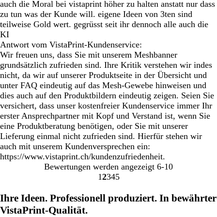
auch die Moral bei vistaprint höher zu halten anstatt nur dass
zu tun was der Kunde will. eigene Ideen von 3ten sind
teilweise Gold wert. gegrüsst seit ihr dennoch alle auch die
KI
Antwort vom VistaPrint-Kundenservice:
Wir freuen uns, dass Sie mit unserem Meshbanner
grundsätzlich zufrieden sind. Ihre Kritik verstehen wir indes
nicht, da wir auf unserer Produktseite in der Übersicht und
unter FAQ eindeutig auf das Mesh-Gewebe hinweisen und
dies auch auf den Produktbildern eindeutig zeigen. Seien Sie
versichert, dass unser kostenfreier Kundenservice immer Ihr
erster Ansprechpartner mit Kopf und Verstand ist, wenn Sie
eine Produktberatung benötigen, oder Sie mit unserer
Lieferung einmal nicht zufrieden sind. Hierfür stehen wir
auch mit unserem Kundenversprechen ein:
https://www.vistaprint.ch/kundenzufriedenheit.
Bewertungen werden angezeigt
6-10
1
2
3
4
5
Gehe
Gehe
Gehe
Gehe
Gehe
zu
zu
zu
zu
zu
Ihre Ideen. Professionell produziert. In bewährter
Seite
Seite
Seite
Seite
Seite
VistaPrint-Qualität.