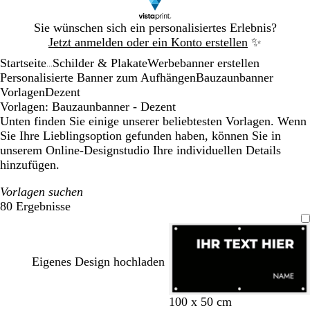
Galeriebild
Sie wünschen sich ein personalisiertes Erlebnis?
1
Jetzt anmelden oder ein Konto erstellen
✨
von
Startseite
Schilder & Plakate
Werbebanner erstellen
1
...
Personalisierte Banner zum Aufhängen
Bauzaunbanner
Vorlagen
Dezent
Vorlagen: Bauzaunbanner - Dezent
Unten finden Sie einige unserer beliebtesten Vorlagen. Wenn
Sie Ihre Lieblingsoption gefunden haben, können Sie in
unserem Online-Designstudio Ihre individuellen Details
hinzufügen.
Vorlagen suchen
80 Ergebnisse
Filter
Eigenes Design hochladen
S
G
B
O
R
O
R
M
H
W
100 x 50 cm