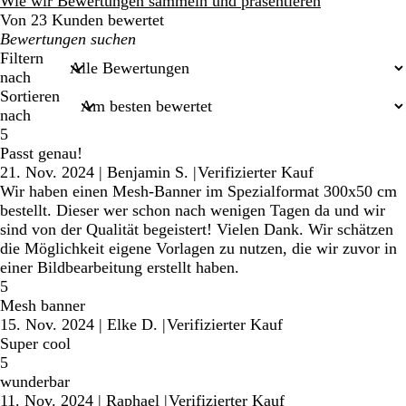
Wie wir Bewertungen sammeln und präsentieren
Von 23 Kunden bewertet
Meine
Sucheingaben
Filtern
nach
Sortieren
nach
5
Passt genau!
21. Nov. 2024
|
Benjamin S.
|
Verifizierter Kauf
Wir haben einen Mesh-Banner im Spezialformat 300x50 cm
bestellt. Dieser wer schon nach wenigen Tagen da und wir
sind von der Qualität begeistert! Vielen Dank. Wir schätzen
die Möglichkeit eigene Vorlagen zu nutzen, die wir zuvor in
einer Bildbearbeitung erstellt haben.
5
Mesh banner
15. Nov. 2024
|
Elke D.
|
Verifizierter Kauf
Super cool
5
wunderbar
11. Nov. 2024
|
Raphael
|
Verifizierter Kauf