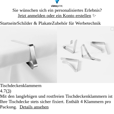
Galeriebild
Sie wünschen sich ein personalisiertes Erlebnis?
1
Jetzt anmelden oder ein Konto erstellen
✨
von
Startseite
Schilder & Plakate
Zubehör für Werbetechnik
1
Galeriebild
Vergrößer-/verkleinerbares
Zoom
Verwenden
Klicken
Vergrößer-/verk
Zoom
Verwenden
Klicken
1
Bild
auf
Sie
zum
Bild
auf
Sie
zum
von
Minimum
die
Vergrößern
Minimum
die
Vergrößern
2
Tasten
Tasten
+
+
und
und
-
-
zum
zum
Zoomen
Zoomen
und
und
die
die
Tischdeckenklammern
Pfeiltasten
Pfeiltasten
Bewertungen
4.7
(
3
)
zum
zum
3
Mit den langlebigen und rostfreien Tischdeckenklammern ist
Schwenken.
Schwenken.
lesen
Ihre Tischdecke stets sicher fixiert. Enthält 4 Klammern pro
Packung.
Details ansehen