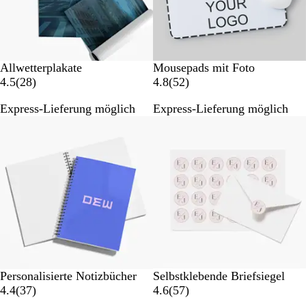
g
g
e
e
n
n
W
Allwetterplakate
Mousepads mit Foto
2
e
5
4.5
(
28
)
4.8
(
52
)
8
i
2
Express-Lieferung möglich
Express-Lieferung möglich
B
ß
B
Bestseller
Neue Optionen
e
e
w
w
e
e
r
r
t
t
u
u
n
n
g
g
e
e
n
n
Personalisierte Notizbücher
Selbstklebende Briefsiegel
3
5
4.4
(
37
)
4.6
(
57
)
7
7