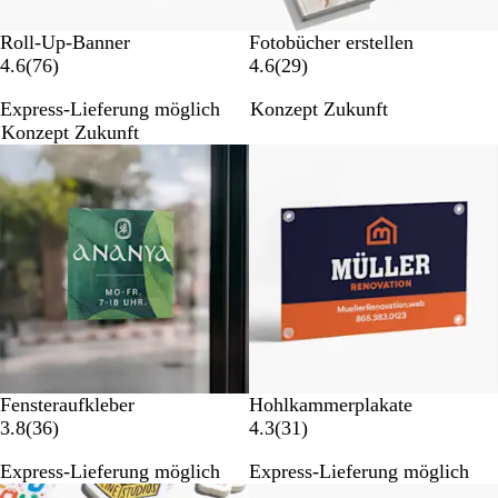
Roll-Up-Banner
Fotobücher erstellen
7
2
4.6
(
76
)
4.6
(
29
)
6
9
Express-Lieferung möglich
Konzept Zukunft
B
B
Konzept Zukunft
e
e
Neue Optionen
Neue Optionen
w
w
e
e
r
r
t
t
u
u
n
n
g
g
e
e
n
n
Fensteraufkleber
Hohlkammerplakate
3
3
3.8
(
36
)
4.3
(
31
)
6
1
Express-Lieferung möglich
Express-Lieferung möglich
B
B
Bestseller
e
e