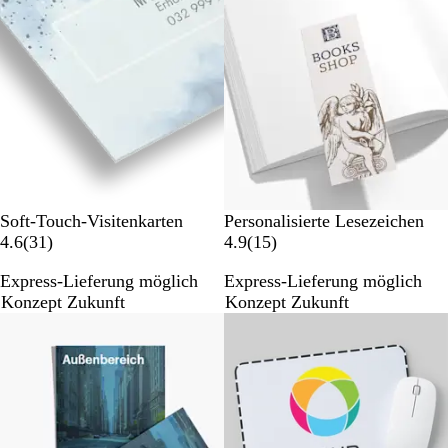
e
e
r
r
t
t
u
u
n
n
g
g
e
e
n
n
Soft-Touch-Visitenkarten
Personalisierte Lesezeichen
3
1
4.6
(
31
)
4.9
(
15
)
1
5
Express-Lieferung möglich
Express-Lieferung möglich
B
B
Konzept Zukunft
Konzept Zukunft
e
e
Bestseller
w
w
e
e
r
r
t
t
u
u
n
n