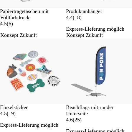
n
B
W
Papiertragetaschen mit
Produktanhänger
r
h
1
Vollfarbdruck
4.4
(
18
)
o
i
6
8
4.5
(
6
)
Express-Lieferung möglich
w
t
B
B
Konzept Zukunft
Konzept Zukunft
n
e
e
e
Neue Optionen
Listenp. gesenkt
w
w
e
e
r
r
t
t
u
u
n
n
g
g
e
e
n
n
Einzelsticker
Beachflags mit runder
1
4.5
(
19
)
Unterseite
9
2
4.6
(
25
)
Express-Lieferung möglich
B
5
Express-Lieferung möglich
e
B