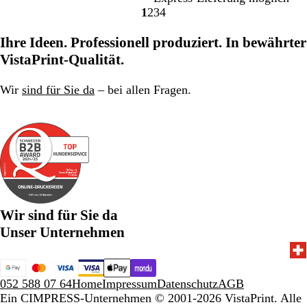
1
2
3
4
w
e
Gehe
Gehe
Gehe
Gehe
e
w
zu
zu
zu
zu
Ihre Ideen. Professionell produziert. In bewährter
r
e
Seite
Seite
Seite
Seite
t
r
VistaPrint-Qualität.
u
t
n
u
Wir
sind für Sie da
– bei allen Fragen.
g
n
e
g
n
e
n
Wir sind für Sie da
Unser Unternehmen
052 588 07 64
Home
Impressum
Datenschutz
AGB
Ein CIMPRESS-Unternehmen
© 2001-2026 VistaPrint. Alle