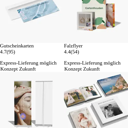
r
r
t
t
u
u
n
n
g
g
e
e
n
n
Gutscheinkarten
Falzflyer
9
5
4.7
(
95
)
4.4
(
54
)
5
4
Express-Lieferung möglich
Express-Lieferung möglich
B
B
Konzept Zukunft
Konzept Zukunft
e
e
w
w
e
e
r
r
t
t
u
u
n
n
g
g
e
e
n
n