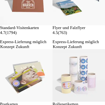
Standard-Visitenkarten
Flyer und Falzflyer
1
7
4.7
(
1794
)
4.5
(
763
)
7
6
Express-Lieferung möglich
Express-Lieferung möglich
9
3
Konzept Zukunft
Konzept Zukunft
4
B
Bestseller
B
e
e
w
w
e
e
r
r
t
t
u
u
n
n
g
g
e
e
n
n
Postkarten
Rollenetiketten