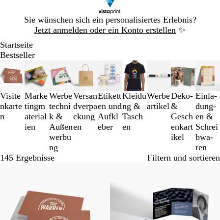
Galeriebild
Sie wünschen sich ein personalisiertes Erlebnis?
1
Jetzt anmelden oder ein Konto erstellen
✨
von
Startseite
1
Bestseller
Galeriebilder
1
bis
3
Visite
Marke
Werbe
Versan
Etikett
Kleidu
Werbe
Deko-
Einl­a­
von
nkarte
tingm
techni
dverpa
en und
ng &
artikel
&
dung­
9
n
aterial
k &
ckung
Aufkl
Tasch
Gesch
en &
ien
Außen
en
eber
en
enkart
Schrei
werbu
ikel
b­wa­
ng
ren
145 Ergebnisse
Filtern und sortieren
Bestseller
Bestseller