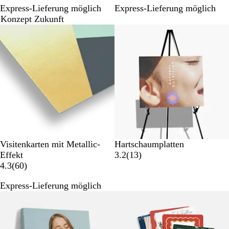
Express-Lieferung möglich
Express-Lieferung möglich
B
B
Konzept Zukunft
e
e
Neue Optionen
w
w
e
e
r
r
t
t
u
u
n
n
g
g
e
e
n
n
Visitenkarten mit Metallic-
Hartschaumplatten
1
Effekt
3.2
(
13
)
6
3
4.3
(
60
)
0
B
Express-Lieferung möglich
B
e
Neue Optionen
Bestseller
e
w
w
e
e
r