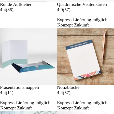
Runde Aufkleber
Quadratische Visitenkarten
3
5
4.4
(
36
)
4.9
(
57
)
6
7
Express-Lieferung möglich
B
B
Konzept Zukunft
e
e
Neue Optionen
w
w
e
e
r
r
t
t
u
u
n
n
g
g
e
e
n
n
Präsentationsmappen
Notizblöcke
1
5
4.4
(
11
)
4.4
(
57
)
1
7
Express-Lieferung möglich
Express-Lieferung möglich
B
B
Konzept Zukunft
Konzept Zukunft
e
e
w
w