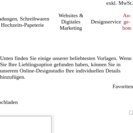
inkl. MwSt.
exkl. MwSt.
Websites &
An­­
a­dung­en, Schreib­wa­ren
Digitales
Designservice
ge­­
Hochzeits-Papeterie
Marketing
bo­­te
Unten finden Sie einige unserer beliebtesten Vorlagen. Wenn
Sie Ihre Lieblingsoption gefunden haben, können Sie in
unserem Online-Designstudio Ihre individuellen Details
hinzufügen.
Favoriten
ochladen