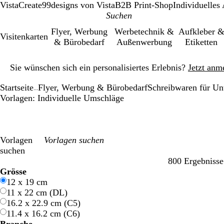
VistaCreate
99designs von Vista
B2B Print-Shop
Individuelles
Flyer, Werbung
Werbetechnik &
Aufkleber 
Visitenkarten
& Bürobedarf
Außenwerbung
Etiketten
Galeriebild
Sie wünschen sich ein personalisiertes Erlebnis?
Jetzt anm
1
von
Startseite
Flyer, Werbung & Bürobedarf
Schreibwaren für U
1
...
Vorlagen: Individuelle Umschläge
Vorlagen
suchen
800 Ergebnisse
Filter
Grösse
12 x 19 cm
11 x 22 cm (DL)
16.2 x 22.9 cm (C5)
11.4 x 16.2 cm (C6)