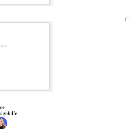
ce
signhilfe