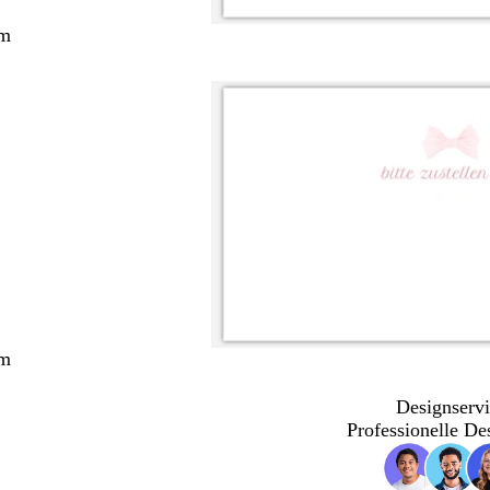
cm
cm
Designservi
Professionelle De