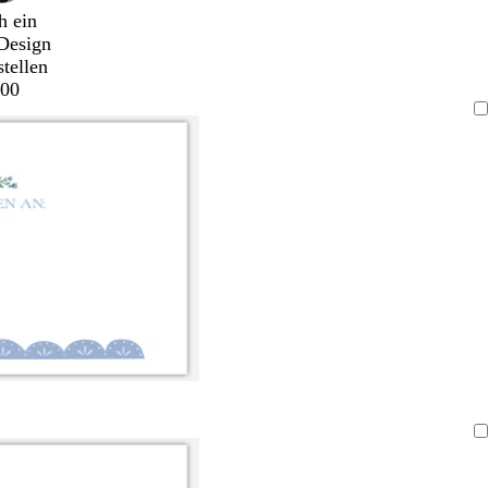
h ein
Design
stellen
00