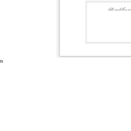
cm
ang