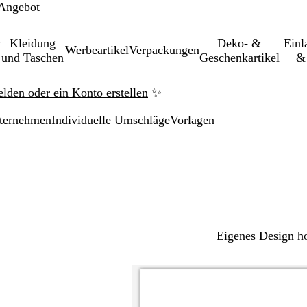
 Angebot
&
Kleidung
Deko- &
Einl­
Werbeartikel
Verpackungen
und Taschen
Geschenkartikel
& 
elden oder ein Konto erstellen
✨
nternehmen
Individuelle Umschläge
Vorlagen
Eigenes Design h