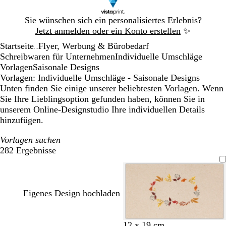
Galeriebild
Sie wünschen sich ein personalisiertes Erlebnis?
1
Jetzt anmelden oder ein Konto erstellen
✨
von
Startseite
Flyer, Werbung & Bürobedarf
1
...
Schreibwaren für Unternehmen
Individuelle Umschläge
Vorlagen
Saisonale Designs
Vorlagen: Individuelle Umschläge - Saisonale Designs
Unten finden Sie einige unserer beliebtesten Vorlagen. Wenn
Sie Ihre Lieblingsoption gefunden haben, können Sie in
unserem Online-Designstudio Ihre individuellen Details
hinzufügen.
Vorlagen suchen
282 Ergebnisse
Filter
Eigenes Design hochladen
12 x 19 cm