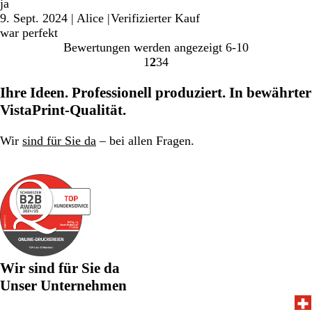
ja
9. Sept. 2024
|
Alice
|
Verifizierter Kauf
war perfekt
Bewertungen werden angezeigt
6-10
1
2
3
4
Gehe
Gehe
Gehe
Gehe
zu
zu
zu
zu
Ihre Ideen. Professionell produziert. In bewährter
Seite
Seite
Seite
Seite
VistaPrint-Qualität.
Wir
sind für Sie da
– bei allen Fragen.
Wir sind für Sie da
Unser Unternehmen