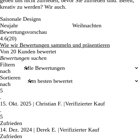
geben uns nicht zufrieden, bevor Sie zufrieden sind. Bereit,
kreativ zu werden? Wir auch.
Saisonale Designs
Neujahr
Weihnachten
Bewertungsvorschau
20
4.6
(
20
)
Bewertungen
Wie wir Bewertungen sammeln und präsentieren
Von 20 Kunden bewertet
Meine
Sucheingaben
Filtern
nach
Sortieren
nach
5
.
15. Okt. 2025
|
Christian F.
|
Verifizierter Kauf
.
5
Zufrieden
14. Dez. 2024
|
Derek E.
|
Verifizierter Kauf
Zufrieden