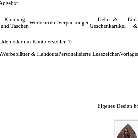
 Angebot
&
Kleidung
Deko- &
Einl­
Werbeartikel
Verpackungen
und Taschen
Geschenkartikel
& 
elden oder ein Konto erstellen
✨
n
Werbeblätter & Handouts
Personalisierte Lesezeichen
Vorlage
Eigenes Design h