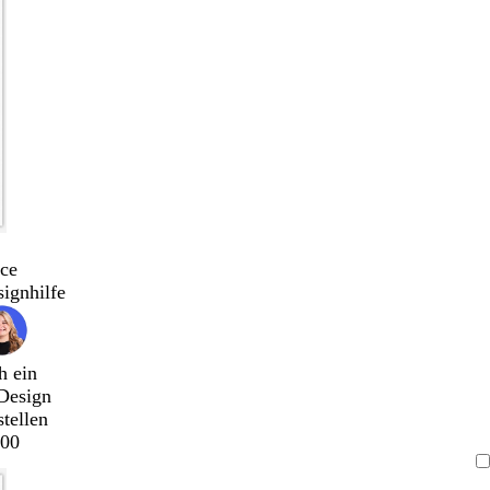
ce
signhilfe
h ein
Design
stellen
00