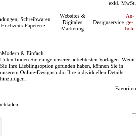
inkl. MwSt.
exkl. MwSt.
Websites &
An­­
a­dung­en, Schreib­wa­ren
Digitales
Designservice
ge­­
Hochzeits-Papeterie
Marketing
bo­­te
n
Modern & Einfach
Unten finden Sie einige unserer beliebtesten Vorlagen. Wenn
Sie Ihre Lieblingsoption gefunden haben, können Sie in
unserem Online-Designstudio Ihre individuellen Details
hinzufügen.
Favoriten
ochladen