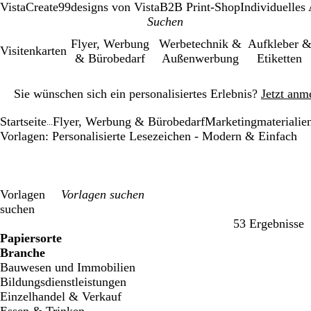
VistaCreate
99designs von Vista
B2B Print-Shop
Individuelles
Flyer, Werbung
Werbetechnik &
Aufkleber 
Visitenkarten
& Bürobedarf
Außenwerbung
Etiketten
Galeriebild
Sie wünschen sich ein personalisiertes Erlebnis?
Jetzt anm
1
von
Startseite
Flyer, Werbung & Bürobedarf
Marketingmaterialie
1
...
Vorlagen: Personalisierte Lesezeichen - Modern & Einfach
Vorlagen
suchen
53 Ergebnisse
Filter
Papiersorte
Branche
Bauwesen und Immobilien
Bildungsdienstleistungen
Einzelhandel & Verkauf