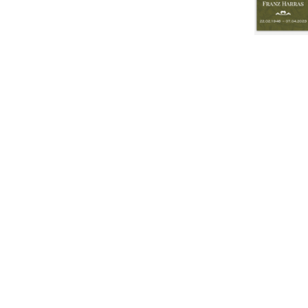
ang
ang