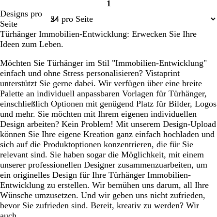
1
a
a
a
a
a
a
Seite
Designs pro
h
h
h
h
h
h
1
Seite
l
l
l
l
l
l
Türhänger Immobilien-Entwicklung: Erwecken Sie Ihre
Ideen zum Leben.
Möchten Sie Türhänger im Stil "Immobilien-Entwicklung"
einfach und ohne Stress personalisieren? Vistaprint
unterstützt Sie gerne dabei. Wir verfügen über eine breite
Palette an individuell anpassbaren Vorlagen für Türhänger,
einschließlich Optionen mit genügend Platz für Bilder, Logos
und mehr. Sie möchten mit Ihrem eigenen individuellen
Design arbeiten? Kein Problem! Mit unserem Design-Upload
können Sie Ihre eigene Kreation ganz einfach hochladen und
sich auf die Produktoptionen konzentrieren, die für Sie
relevant sind. Sie haben sogar die Möglichkeit, mit einem
unserer professionellen Designer zusammenzuarbeiten, um
ein originelles Design für Ihre Türhänger Immobilien-
Entwicklung zu erstellen. Wir bemühen uns darum, all Ihre
Wünsche umzusetzen. Und wir geben uns nicht zufrieden,
bevor Sie zufrieden sind. Bereit, kreativ zu werden? Wir
auch.