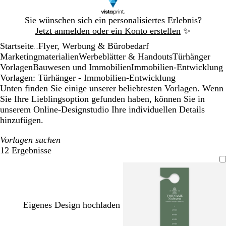
Galeriebild
Sie wünschen sich ein personalisiertes Erlebnis?
1
Jetzt anmelden oder ein Konto erstellen
✨
von
Startseite
Flyer, Werbung & Bürobedarf
1
...
Marketingmaterialien
Werbeblätter & Handouts
Türhänger
Vorlagen
Bauwesen und Immobilien
Immobilien-Entwicklung
Vorlagen: Türhänger - Immobilien-Entwicklung
Unten finden Sie einige unserer beliebtesten Vorlagen. Wenn
Sie Ihre Lieblingsoption gefunden haben, können Sie in
unserem Online-Designstudio Ihre individuellen Details
hinzufügen.
Vorlagen suchen
12 Ergebnisse
Filter
Eigenes Design hochladen