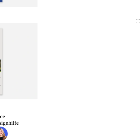
ce
signhilfe