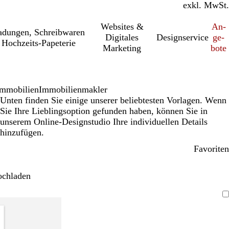
inkl. MwSt.
exkl. MwSt.
Websites &
An­­
a­dung­en, Schreib­wa­ren
Digitales
Designservice
ge­­
Hochzeits-Papeterie
Marketing
bo­­te
mmobilien
Immobilienmakler
Unten finden Sie einige unserer beliebtesten Vorlagen. Wenn
Sie Ihre Lieblingsoption gefunden haben, können Sie in
unserem Online-Designstudio Ihre individuellen Details
hinzufügen.
Favoriten
ochladen