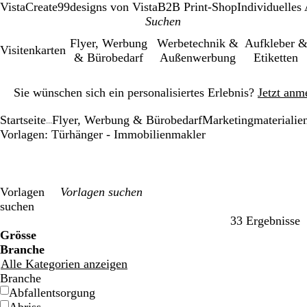
VistaCreate
99designs von Vista
B2B Print-Shop
Individuelles
Flyer, Werbung
Werbetechnik &
Aufkleber 
Visitenkarten
& Bürobedarf
Außenwerbung
Etiketten
Galeriebild
Sie wünschen sich ein personalisiertes Erlebnis?
Jetzt anm
1
von
Startseite
Flyer, Werbung & Bürobedarf
Marketingmaterialie
1
...
Vorlagen: Türhänger - Immobilienmakler
Vorlagen
suchen
33 Ergebnisse
Filter
Grösse
Branche
Alle Kategorien anzeigen
Branche
Abfallentsorgung