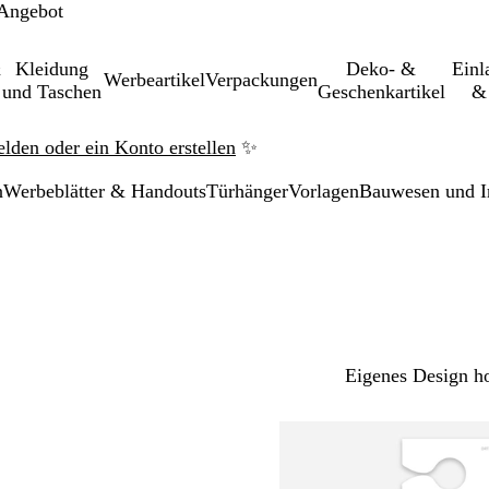
 Angebot
&
Kleidung
Deko- &
Einl­
Werbeartikel
Verpackungen
und Taschen
Geschenkartikel
& 
elden oder ein Konto erstellen
✨
n
Werbeblätter & Handouts
Türhänger
Vorlagen
Bauwesen und I
Eigenes Design h