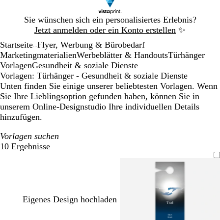
Galeriebild
Sie wünschen sich ein personalisiertes Erlebnis?
1
Jetzt anmelden oder ein Konto erstellen
✨
von
Startseite
Flyer, Werbung & Bürobedarf
1
...
Marketingmaterialien
Werbeblätter & Handouts
Türhänger
Vorlagen
Gesundheit & soziale Dienste
Vorlagen: Türhänger - Gesundheit & soziale Dienste
Unten finden Sie einige unserer beliebtesten Vorlagen. Wenn
Sie Ihre Lieblingsoption gefunden haben, können Sie in
unserem Online-Designstudio Ihre individuellen Details
hinzufügen.
Vorlagen suchen
10 Ergebnisse
Filter
Eigenes Design hochladen