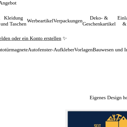
 Angebot
&
Kleidung
Deko- &
Einl­
Werbeartikel
Verpackungen
und Taschen
Geschenkartikel
& 
elden oder ein Konto erstellen
✨
utotürmagnete
Autofenster-Aufkleber
Vorlagen
Bauwesen und I
Eigenes Design h