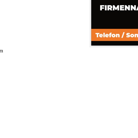
cm
ang