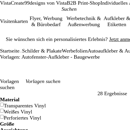
VistaCreate
99designs von Vista
B2B Print-Shop
Individuelles
Flyer, Werbung
Werbetechnik &
Aufkleber 
Visitenkarten
& Bürobedarf
Außenwerbung
Etiketten
Galeriebild
Sie wünschen sich ein personalisiertes Erlebnis?
Jetzt anm
1
von
Startseite
Schilder & Plakate
Werbefolien
Autoaufkleber & A
1
...
Vorlagen: Autofenster-Aufkleber - Baugewerbe
Vorlagen
suchen
28 Ergebnisse
Filter
Material
Transparentes Vinyl
Weißes Vinyl
Perforiertes Vinyl
Größe