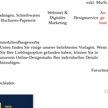
inkl. MwSt.
exkl. MwSt.
Websites &
An­­
a­dung­en, Schreib­wa­ren
Digitales
Designservice
ge­­
Hochzeits-Papeterie
Marketing
bo­­te
mmobilien
Baugewerbe
Unten finden Sie einige unserer beliebtesten Vorlagen. Wenn
Sie Ihre Lieblingsoption gefunden haben, können Sie in
unserem Online-Designstudio Ihre individuellen Details
hinzufügen.
Favoriten
ochladen