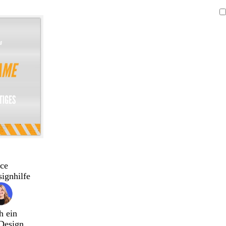
ce
signhilfe
h ein
Design