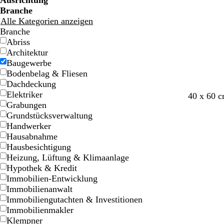
Ausrichtung
Branche
Alle Kategorien anzeigen
Branche
Abriss
Architektur
Baugewerbe
Bodenbelag & Fliesen
Dachdeckung
Elektriker
D
D
W
B
S
40 x 60 
Grabungen
u
u
e
l
c
Grundstücksverwaltung
n
n
i
a
h
Handwerker
k
k
ß
u
w
Hausabnahme
e
e
g
a
Hausbesichtigung
l
l
r
r
Heizung, Lüftung & Klimaanlage
b
g
ü
z
Hypothek & Kredit
l
r
n
Immobilien-Entwicklung
a
a
Immobilienanwalt
u
u
Immobiliengutachten & Investitionen
Immobilienmakler
Klempner