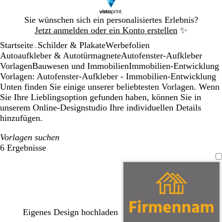
Galeriebild
Sie wünschen sich ein personalisiertes Erlebnis?
1
Jetzt anmelden oder ein Konto erstellen
✨
von
Startseite
Schilder & Plakate
Werbefolien
1
...
Autoaufkleber & Autotürmagnete
Autofenster-Aufkleber
Vorlagen
Bauwesen und Immobilien
Immobilien-Entwicklung
Vorlagen: Autofenster-Aufkleber - Immobilien-Entwicklung
Unten finden Sie einige unserer beliebtesten Vorlagen. Wenn
Sie Ihre Lieblingsoption gefunden haben, können Sie in
unserem Online-Designstudio Ihre individuellen Details
hinzufügen.
Vorlagen suchen
6 Ergebnisse
Filter
Eigenes Design hochladen