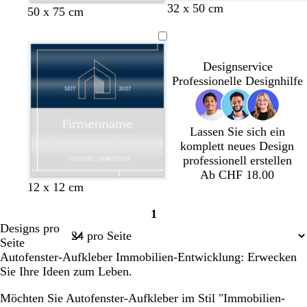
32 x 50 cm
G
H
H
G
W
u
a
u
a
u
u
50 x 75 cm
i
e
e
r
e
s
l
l
a
i
c
l
l
u
ß
Designservice
h
b
b
Professionelle Designhilfe
t
r
l
g
a
a
r
u
u
ü
n
Lassen Sie sich ein
n
komplett neues Design
professionell erstellen
Ab CHF 18.00
D
S
G
W
12 x 12 cm
u
c
r
e
1
n
h
a
i
Seite
Designs pro
k
w
u
ß
1
Seite
e
a
Autofenster-Aufkleber Immobilien-Entwicklung: Erwecken
l
r
Sie Ihre Ideen zum Leben.
b
z
l
Möchten Sie Autofenster-Aufkleber im Stil "Immobilien-
a