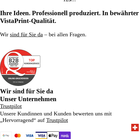
Gehe
Gehe
Gehe
zu
zu
zu
Ihre Ideen. Professionell produziert. In bewährter
Seite
Seite
Seite
VistaPrint-Qualität.
1
2
3
Wir
sind für Sie da
– bei allen Fragen.
Wir sind für Sie da
Unser Unternehmen
Trustpilot
Unsere Kundinnen und Kunden bewerten uns mit
„Hervorragend“ auf
Trustpilot