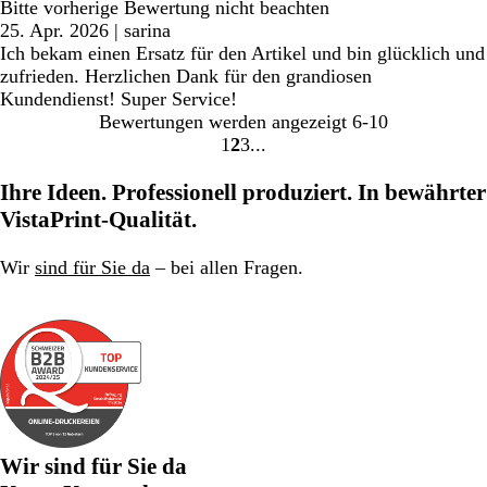
Bitte vorherige Bewertung nicht beachten
25. Apr. 2026
|
sarina
Ich bekam einen Ersatz für den Artikel und bin glücklich und
zufrieden. Herzlichen Dank für den grandiosen
Kundendienst! Super Service!
Bewertungen werden angezeigt
6-10
1
2
3
Gehe
Gehe
Gehe
zu
zu
zu
Ihre Ideen. Professionell produziert. In bewährter
Seite
Seite
Seite
VistaPrint-Qualität.
Wir
sind für Sie da
– bei allen Fragen.
Wir sind für Sie da