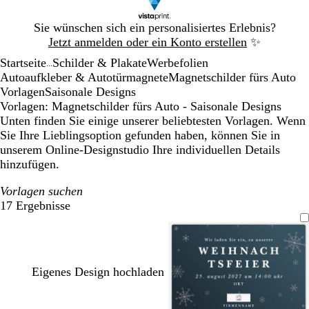
Galeriebild
Sie wünschen sich ein personalisiertes Erlebnis?
1
Jetzt anmelden oder ein Konto erstellen
✨
von
Startseite
Schilder & Plakate
Werbefolien
1
...
Autoaufkleber & Autotürmagnete
Magnetschilder fürs Auto
Vorlagen
Saisonale Designs
Vorlagen: Magnetschilder fürs Auto - Saisonale Designs
Unten finden Sie einige unserer beliebtesten Vorlagen. Wenn
Sie Ihre Lieblingsoption gefunden haben, können Sie in
unserem Online-Designstudio Ihre individuellen Details
hinzufügen.
Vorlagen suchen
17 Ergebnisse
Filter
Eigenes Design hochladen