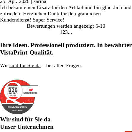
25. Apr. 2026
|
sarina
Ich bekam einen Ersatz für den Artikel und bin glücklich und
zufrieden. Herzlichen Dank für den grandiosen
Kundendienst! Super Service!
Bewertungen werden angezeigt
6-10
1
2
3
Gehe
Gehe
Gehe
zu
zu
zu
Ihre Ideen. Professionell produziert. In bewährter
Seite
Seite
Seite
VistaPrint-Qualität.
Wir
sind für Sie da
– bei allen Fragen.
Wir sind für Sie da
Unser Unternehmen