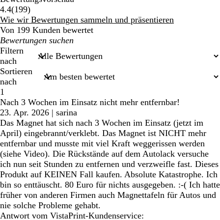
199
4.4
(
199
)
Bewertungen
Wie wir Bewertungen sammeln und präsentieren
Von 199 Kunden bewertet
Meine
Sucheingaben
Filtern
nach
Sortieren
nach
1
Nach 3 Wochen im Einsatz nicht mehr entfernbar!
23. Apr. 2026
|
sarina
Das Magnet hat sich nach 3 Wochen im Einsatz (jetzt im
April) eingebrannt/verklebt. Das Magnet ist NICHT mehr
entfernbar und musste mit viel Kraft weggerissen werden
(siehe Video). Die Rückstände auf dem Autolack versuche
ich nun seit Stunden zu entfernen und verzweifle fast. Dieses
Produkt auf KEINEN Fall kaufen. Absolute Katastrophe. Ich
bin so enttäuscht. 80 Euro für nichts ausgegeben. :-( Ich hatte
früher von anderen Firmen auch Magnettafeln für Autos und
nie solche Probleme gehabt.
Antwort vom VistaPrint-Kundenservice: