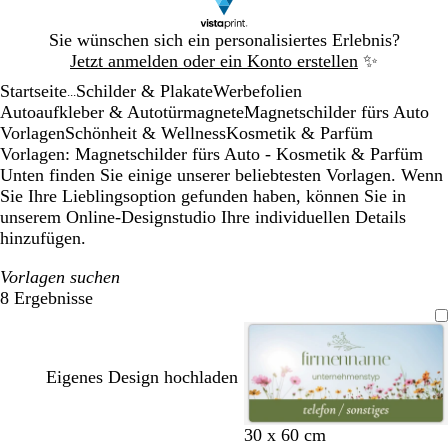
Galeriebild
Sie wünschen sich ein personalisiertes Erlebnis?
1
Jetzt anmelden oder ein Konto erstellen
✨
von
Startseite
Schilder & Plakate
Werbefolien
1
...
Autoaufkleber & Autotürmagnete
Magnetschilder fürs Auto
Vorlagen
Schönheit & Wellness
Kosmetik & Parfüm
Vorlagen: Magnetschilder fürs Auto - Kosmetik & Parfüm
Unten finden Sie einige unserer beliebtesten Vorlagen. Wenn
Sie Ihre Lieblingsoption gefunden haben, können Sie in
unserem Online-Designstudio Ihre individuellen Details
hinzufügen.
Vorlagen suchen
8 Ergebnisse
Filter
Eigenes Design hochladen
H
H
H
H
30 x 60 cm