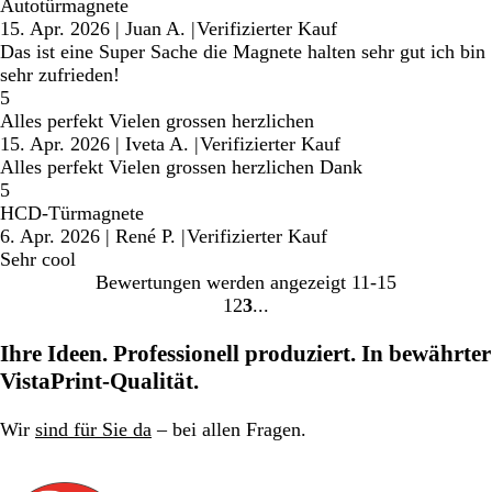
Autotürmagnete
15. Apr. 2026
|
Juan A.
|
Verifizierter Kauf
Das ist eine Super Sache die Magnete halten sehr gut ich bin
sehr zufrieden!
5
Alles perfekt Vielen grossen herzlichen
15. Apr. 2026
|
Iveta A.
|
Verifizierter Kauf
Alles perfekt Vielen grossen herzlichen Dank
5
HCD-Türmagnete
6. Apr. 2026
|
René P.
|
Verifizierter Kauf
Sehr cool
Bewertungen werden angezeigt
11-15
1
2
3
Gehe
Gehe
Gehe
zu
zu
zu
Ihre Ideen. Professionell produziert. In bewährter
Seite
Seite
Seite
VistaPrint-Qualität.
Wir
sind für Sie da
– bei allen Fragen.