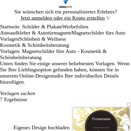
Galeriebild
Sie wünschen sich ein personalisiertes Erlebnis?
1
Jetzt anmelden oder ein Konto erstellen
✨
von
Startseite
Schilder & Plakate
Werbefolien
1
...
Autoaufkleber & Autotürmagnete
Magnetschilder fürs Auto
Vorlagen
Schönheit & Wellness
Kosmetik & Schönheitsberatung
Vorlagen: Magnetschilder fürs Auto - Kosmetik &
Schönheitsberatung
Unten finden Sie einige unserer beliebtesten Vorlagen. Wenn
Sie Ihre Lieblingsoption gefunden haben, können Sie in
unserem Online-Designstudio Ihre individuellen Details
hinzufügen.
Vorlagen suchen
7 Ergebnisse
Filter
Eigenes Design hochladen