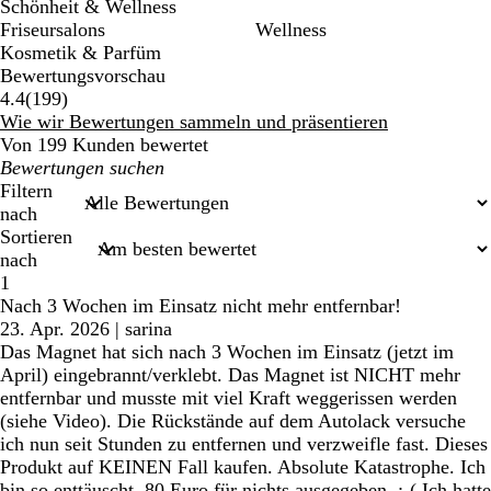
Schönheit & Wellness
Friseursalons
Wellness
Kosmetik & Parfüm
Bewertungsvorschau
199
4.4
(
199
)
Bewertungen
Wie wir Bewertungen sammeln und präsentieren
Von 199 Kunden bewertet
Meine
Sucheingaben
Filtern
nach
Sortieren
nach
1
Nach 3 Wochen im Einsatz nicht mehr entfernbar!
23. Apr. 2026
|
sarina
Das Magnet hat sich nach 3 Wochen im Einsatz (jetzt im
April) eingebrannt/verklebt. Das Magnet ist NICHT mehr
entfernbar und musste mit viel Kraft weggerissen werden
(siehe Video). Die Rückstände auf dem Autolack versuche
ich nun seit Stunden zu entfernen und verzweifle fast. Dieses
Produkt auf KEINEN Fall kaufen. Absolute Katastrophe. Ich
bin so enttäuscht. 80 Euro für nichts ausgegeben. :-( Ich hatte