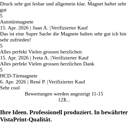
Druck sehr gut lesbar und allgemein klar. Magnet haftet sehr
gut
5
Autotürmagnete
15. Apr. 2026
|
Juan A.
|
Verifizierter Kauf
Das ist eine Super Sache die Magnete halten sehr gut ich bin
sehr zufrieden!
5
Alles perfekt Vielen grossen herzlichen
15. Apr. 2026
|
Iveta A.
|
Verifizierter Kauf
Alles perfekt Vielen grossen herzlichen Dank
5
HCD-Türmagnete
6. Apr. 2026
|
René P.
|
Verifizierter Kauf
Sehr cool
Bewertungen werden angezeigt
11-15
1
2
3
Gehe
Gehe
Gehe
zu
zu
zu
Ihre Ideen. Professionell produziert. In bewährter
Seite
Seite
Seite
VistaPrint-Qualität.