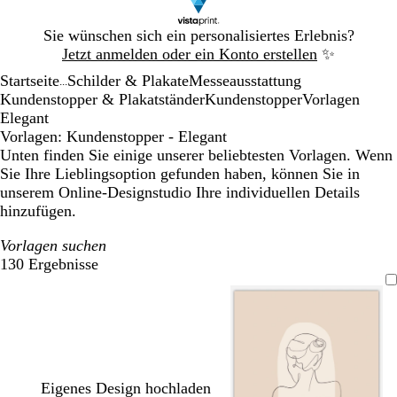
Galeriebild
Sie wünschen sich ein personalisiertes Erlebnis?
1
Jetzt anmelden oder ein Konto erstellen
✨
von
Startseite
Schilder & Plakate
Messeausstattung
1
...
Kundenstopper & Plakatständer
Kundenstopper
Vorlagen
Elegant
Vorlagen: Kundenstopper - Elegant
Unten finden Sie einige unserer beliebtesten Vorlagen. Wenn
Sie Ihre Lieblingsoption gefunden haben, können Sie in
unserem Online-Designstudio Ihre individuellen Details
hinzufügen.
Vorlagen suchen
130 Ergebnisse
Filter
Eigenes Design hochladen