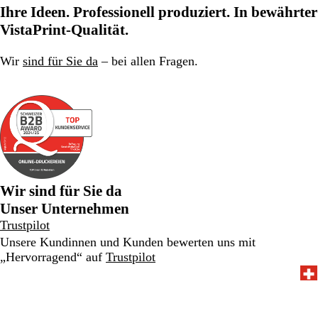
zu
zu
Ihre Ideen. Professionell produziert. In bewährter
Seite
Seite
VistaPrint-Qualität.
Wir
sind für Sie da
– bei allen Fragen.
Wir sind für Sie da
Unser Unternehmen
Trustpilot
Unsere Kundinnen und Kunden bewerten uns mit
„Hervorragend“ auf
Trustpilot
052 588 07 64
Home
Impressum
Datenschutz
AGB