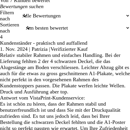
Von 7 Kunden bewertet
Meine
Sucheingaben
Filtern
nach
Sortieren
nach
4
Kundenständer - praktisch und auffallend
1. Nov. 2024
|
Patrizia
|
Verifizierter Kauf
Relativ stabiler Rahmen und einfaches Handling. Bei der
Lieferung fehlten 2 der 4 schwarzen Deckel, die das
Alugestänge am Boden verschliessen. Leichter Abzug gibt es
auch für die etwas zu gross geschnittenen A1-Plakate, welche
nicht perfekt in den vorgesehenen Rahmen des
Kundenstoppers passen. Die Plakate werfen leichte Wellen.
Druck und Ausführung aber top.
Antwort vom VistaPrint-Kundenservice:
Es ist schön zu hören, dass der Rahmen stabil und
benutzerfreundlich ist und dass Sie mit der Druckqualität
zufrieden sind. Es tut uns jedoch leid, dass bei Ihrer
Bestellung die schwarzen Deckel fehlten und die A1-Poster
nicht so perfekt passten wie erwartet. Um Ihre Zufriedenheit