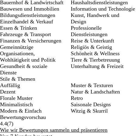
Bauernhof & Landwirtschaft
Haushaltsdienstleistungen
Bauwesen und Immobilien
Information und Technologie
Bildungsdienstleistungen
Kunst, Handwerk und
Einzelhandel & Verkauf
Design
Essen & Trinken
Professionelle
Fahrzeuge & Transport
Dienstleistungen
Finanzen & Versicherungen
Reise & Unterkunft
Gemeinnützige
Religiös & Geistig
Organisationen,
Schönheit & Wellness
Wohltätigkeit und Politik
Tiere & Tierbetreuung
Gesundheit & soziale
Unterhaltung & Freizeit
Dienste
Stile & Themen
Auffällig
Muster & Texturen
Dezent
Natur & Landschaften
Florale Muster
Retro
Minimalistisch
Saisonale Designs
Modern & Einfach
Witzig & Skurril
Bewertungsvorschau
7
4.4
(
7
)
Bewertungen
Wie wir Bewertungen sammeln und präsentieren