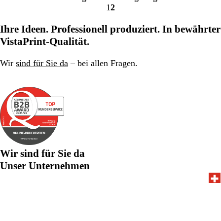
1
2
Gehe
Gehe
zu
zu
Ihre Ideen. Professionell produziert. In bewährter
Seite
Seite
VistaPrint-Qualität.
Wir
sind für Sie da
– bei allen Fragen.
Wir sind für Sie da
Unser Unternehmen
052 588 07 64
Home
Impressum
Datenschutz
AGB
Ein CIMPRESS-Unternehmen
© 2001-2026 VistaPrint. Alle