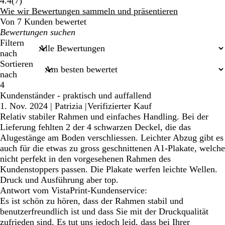
7
4.4
(
7
)
Bewertungen
Wie wir Bewertungen sammeln und präsentieren
Von 7 Kunden bewertet
Meine
Sucheingaben
Filtern
nach
Sortieren
nach
4
Kundenständer - praktisch und auffallend
1. Nov. 2024
|
Patrizia
|
Verifizierter Kauf
Relativ stabiler Rahmen und einfaches Handling. Bei der
Lieferung fehlten 2 der 4 schwarzen Deckel, die das
Alugestänge am Boden verschliessen. Leichter Abzug gibt es
auch für die etwas zu gross geschnittenen A1-Plakate, welche
nicht perfekt in den vorgesehenen Rahmen des
Kundenstoppers passen. Die Plakate werfen leichte Wellen.
Druck und Ausführung aber top.
Antwort vom VistaPrint-Kundenservice:
Es ist schön zu hören, dass der Rahmen stabil und
benutzerfreundlich ist und dass Sie mit der Druckqualität
zufrieden sind. Es tut uns jedoch leid, dass bei Ihrer