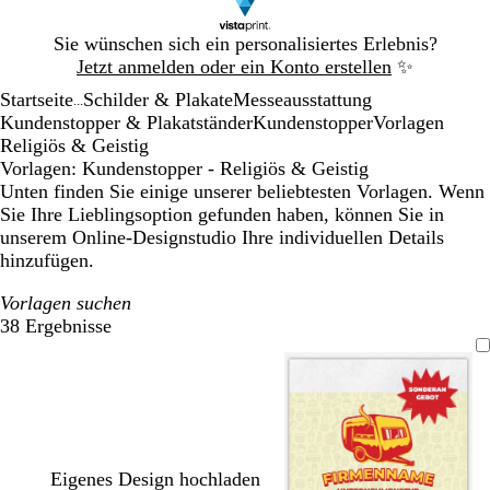
Galeriebild
Sie wünschen sich ein personalisiertes Erlebnis?
1
Jetzt anmelden oder ein Konto erstellen
✨
von
Startseite
Schilder & Plakate
Messeausstattung
1
...
Kundenstopper & Plakatständer
Kundenstopper
Vorlagen
Religiös & Geistig
Vorlagen: Kundenstopper - Religiös & Geistig
Unten finden Sie einige unserer beliebtesten Vorlagen. Wenn
Sie Ihre Lieblingsoption gefunden haben, können Sie in
unserem Online-Designstudio Ihre individuellen Details
hinzufügen.
Vorlagen suchen
38 Ergebnisse
Filter
Eigenes Design hochladen