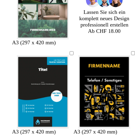
a
n
a
u
u
Lassen Sie sich ein
n
komplett neues Design
professionell erstellen
Ab CHF 18.00
W
H
A3 (297 x 420 mm)
a
e
l
l
d
l
g
b
r
r
ü
a
n
u
n
S
S
S
S
S
S
H
H
D
A3 (297 x 420 mm)
A3 (297 x 420 mm)