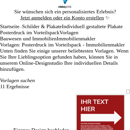
Galeriebild
Sie wünschen sich ein personalisiertes Erlebnis?
1
Jetzt anmelden oder ein Konto erstellen
✨
von
Startseite
Schilder & Plakate
Individuell gestaltete Plakate
1
...
Posterdruck im Vorteilspack
Vorlagen
Bauwesen und Immobilien
Immobilienmakler
Vorlagen: Posterdruck im Vorteilspack - Immobilienmakler
Unten finden Sie einige unserer beliebtesten Vorlagen. Wenn
Sie Ihre Lieblingsoption gefunden haben, können Sie in
unserem Online-Designstudio Ihre individuellen Details
hinzufügen.
Vorlagen suchen
11 Ergebnisse
Filter