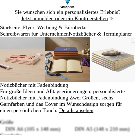
Galeriebild
Sie wünschen sich ein personalisiertes Erlebnis?
1
Jetzt anmelden oder ein Konto erstellen
✨
von
Startseite
Flyer, Werbung & Bürobedarf
1
...
Schreibwaren für Unternehmen
Notizbücher & Terminplaner
Galeriebild
Vergrößer-/verkleinerbares
Zoom
Verwenden
Klicken
Vergrößer-/verkleinerbares
Zoom
Verwenden
Klicken
Vergrößer-
Zoom
Verwende
Klicken
1
Bild
auf
Sie
zum
Bild
auf
Sie
zum
Bild
auf
Sie
zum
von
Minimum
die
Vergrößern
Minimum
die
Vergrößern
Minimum
die
Vergrößer
3
Tasten
Tasten
Tasten
+
+
+
und
und
und
-
-
-
zum
zum
zum
Notizbücher mit Fadenbindung
Zoomen
Zoomen
Zoomen
Für große Ideen und Alltagserinnerungen: personalisierte
und
und
und
Notizbücher mit Fadenbindung Zwei Größen, sechs
die
die
die
Garnfarben und das Cover im Wunschdesign sorgen für
Pfeiltasten
Pfeiltasten
Pfeiltasten
einen persönlichen Touch.
Details ansehen
zum
zum
zum
Schwenken.
Schwenken.
Schwenke
Größe
DIN A6 (105 x 148 mm)
DIN A5 (148 x 210 mm)