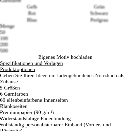
Garnfarbe
Gelb
Grün
Rot
Schwarz
Blau
Perlgrau
Loading
Menge
options
50
100
200
500
Eigenes Motiv hochladen
Spezifikationen und Vorlagen
Produktoptionen
Geben Sie Ihren Ideen ein fadengebundenes Notizbuch als
Zuhause.
2 Größen
6 Garnfarben
60 elfenbeinfarbene Innenseiten
Blankoseiten
Premiumpapier (90 g/m²)
Widerstandsfähige Fadenbindung
Vollständig personalisierbarer Einband (Vorder- und
Rückseite)