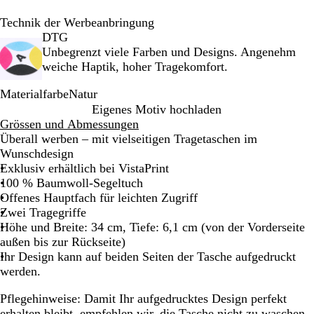
Technik der Werbeanbringung
DTG
Unbegrenzt viele Farben und Designs. Angenehm
weiche Haptik, hoher Tragekomfort.
Materialfarbe
Natur
N
Eigenes Motiv hochladen
a
Grössen und Abmessungen
t
Überall werben – mit vielseitigen Tragetaschen im
u
Wunschdesign
r
Exklusiv erhältlich bei VistaPrint
100 % Baumwoll-Segeltuch
Offenes Hauptfach für leichten Zugriff
Zwei Tragegriffe
Höhe und Breite: 34 cm, Tiefe: 6,1 cm (von der Vorderseite
außen bis zur Rückseite)
Ihr Design kann auf beiden Seiten der Tasche aufgedruckt
werden.
Pflegehinweise:
Damit Ihr aufgedrucktes Design perfekt
erhalten bleibt, empfehlen wir, die Tasche nicht zu waschen.