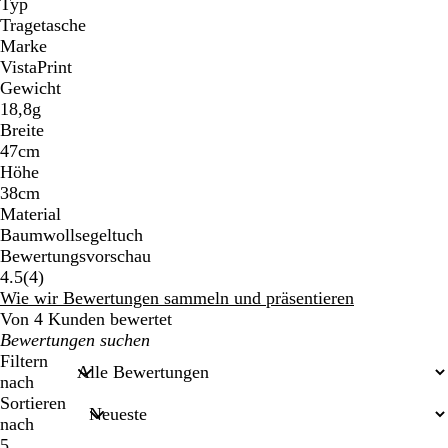
Typ
Tragetasche
Marke
VistaPrint
Gewicht
18,8g
Breite
47cm
Höhe
38cm
Material
Baumwollsegeltuch
Bewertungsvorschau
4
4.5
(
4
)
Bewertungen
Wie wir Bewertungen sammeln und präsentieren
Von 4 Kunden bewertet
Meine
Sucheingaben
Filtern
nach
Sortieren
nach
5