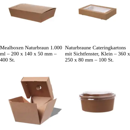
b
i
g
B
B
Mealboxen Naturbraun 1.000
Naturbraune Cateringkartons
r
r
ml – 200 x 140 x 50 mm –
mit Sichtfenster, Klein – 360 x
a
a
400 St.
250 x 80 mm – 100 St.
u
u
Bestseller
n
n