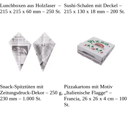
W
T
Lunchboxen aus Holzfaser –
Sushi-Schalen mit Deckel –
e
r
215 x 215 x 60 mm – 250 St.
215 x 130 x 18 mm – 200 St.
i
a
ß
n
s
p
a
r
e
n
t
S
M
Snack-Spitztüten mit
Pizzakartons mit Motiv
c
e
Zeitungsdruck-Dekor – 250 g,
„Italienische Flagge“ –
h
h
230 mm – 1.000 St.
Francia, 26 x 26 x 4 cm – 100
w
r
St.
a
f
r
a
z
r