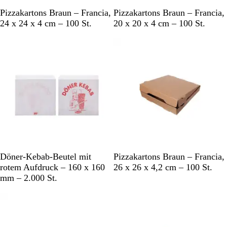
B
B
Pizzakartons Braun – Francia,
Pizzakartons Braun – Francia,
r
r
24 x 24 x 4 cm – 100 St.
20 x 20 x 4 cm – 100 St.
a
a
Bestseller
u
u
n
n
W
B
Döner-Kebab-Beutel mit
Pizzakartons Braun – Francia,
e
r
rotem Aufdruck – 160 x 160
26 x 26 x 4,2 cm – 100 St.
i
a
mm – 2.000 St.
ß
u
Bestseller
Bestseller
n