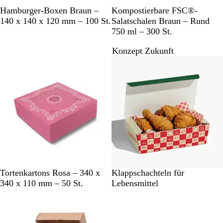
B
B
Hamburger-Boxen Braun –
Kompostierbare FSC®-
r
r
140 x 140 x 120 mm – 100 St.
Salatschalen Braun – Rund
a
a
750 ml – 300 St.
u
u
Konzept Zukunft
n
n
Bestseller
Neu
R
Tortenkartons Rosa – 340 x
Klappschachteln für
o
340 x 110 mm – 50 St.
Lebensmittel
s
Bestseller
a