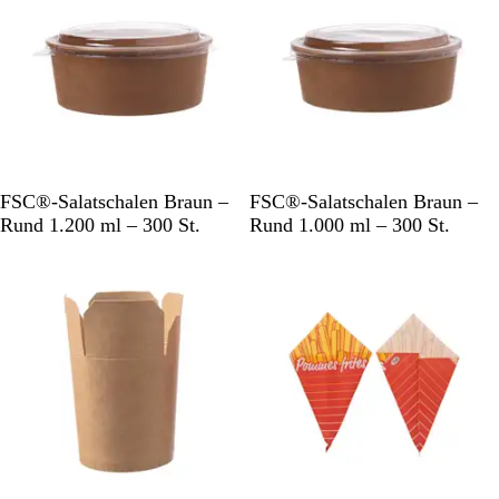
&
b
W
i
e
g
i
ß
B
B
FSC®-Salatschalen Braun –
FSC®-Salatschalen Braun –
r
r
Rund 1.200 ml – 300 St.
Rund 1.000 ml – 300 St.
a
a
u
u
n
n