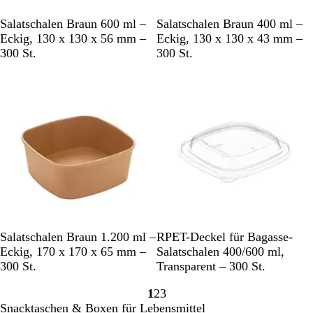
B
B
Salatschalen Braun 600 ml –
Salatschalen Braun 400 ml –
r
r
Eckig, 130 x 130 x 56 mm –
Eckig, 130 x 130 x 43 mm –
a
a
300 St.
300 St.
u
u
n
n
B
T
Salatschalen Braun 1.200 ml –
RPET-Deckel für Bagasse-
r
r
Eckig, 170 x 170 x 65 mm –
Salatschalen 400/600 ml,
a
a
300 St.
Transparent – 300 St.
u
n
1
2
3
n
s
Gehe
Gehe
Gehe
Snacktaschen & Boxen für Lebensmittel
p