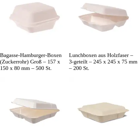
W
W
Bagasse-Hamburger-Boxen
Lunchboxen aus Holzfaser –
e
e
(Zuckerrohr) Groß – 157 x
3-geteilt – 245 x 245 x 75 mm
i
i
150 x 80 mm – 500 St.
– 200 St.
ß
ß