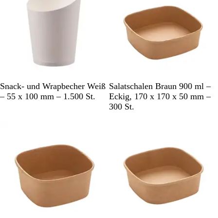
a
r
e
n
t
W
B
Snack- und Wrapbecher Weiß
Salatschalen Braun 900 ml –
e
r
– 55 x 100 mm – 1.500 St.
Eckig, 170 x 170 x 50 mm –
i
a
300 St.
ß
u
n