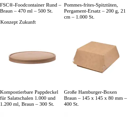
B
M
FSC®-Foodcontainer Rund –
Pommes-frites-Spitztüten,
r
e
Braun – 470 ml – 500 St.
Pergament-Ersatz – 200 g, 21
a
h
cm – 1.000 St.
Konzept Zukunft
u
r
n
f
a
r
b
i
g
B
B
Kompostierbare Pappdeckel
Große Hamburger-Boxen
r
r
für Salatschalen 1.000 und
Braun – 145 x 145 x 80 mm –
a
a
1.200 ml, Braun – 300 St.
400 St.
u
u
n
n