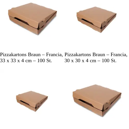
B
B
Pizzakartons Braun – Francia,
Pizzakartons Braun – Francia,
r
r
33 x 33 x 4 cm – 100 St.
30 x 30 x 4 cm – 100 St.
a
a
u
u
n
n