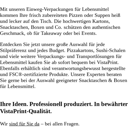
zu
zu
zu
a
Seite
Seite
Seite
Mit unseren Einweg-Verpackungen für Lebensmittel
r
kommen Ihre frisch zubereiteten Pizzen oder Suppen heiß
e
und lecker auf den Tisch. Die hochwertigen Kartons,
n
Snacktaschen, Boxen und Co. schützen den authentischen
t
Geschmack, ob für Takeaway oder bei Events.
Entdecken Sie jetzt unsere große Auswahl für jede
Stilpräferenz und jedes Budget. Pizzakartons, Sushi-Schalen
und viele weitere Verpackungs- und Transportlösungen für
Lebensmittel kaufen Sie ab sofort bequem bei VistaPrint.
Ebenfalls erhältlich sind verantwortungsbewusst hergestellte
und FSC®-zertifizierte Produkte. Unsere Experten beraten
Sie gerne bei der Auswahl geeigneter Snacktaschen & Boxen
für Lebensmittel.
Ihre Ideen. Professionell produziert. In bewährter
VistaPrint-Qualität.
Wir
sind für Sie da
– bei allen Fragen.