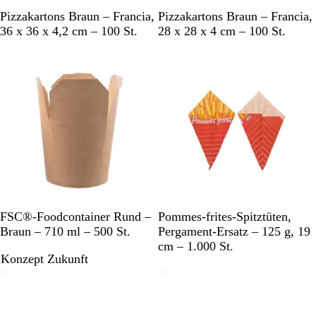
B
B
Pizzakartons Braun – Francia,
Pizzakartons Braun – Francia,
r
r
36 x 36 x 4,2 cm – 100 St.
28 x 28 x 4 cm – 100 St.
a
a
Bestseller
u
u
n
n
B
M
FSC®-Foodcontainer Rund –
Pommes-frites-Spitztüten,
r
e
Braun – 710 ml – 500 St.
Pergament-Ersatz – 125 g, 19
a
h
cm – 1.000 St.
Konzept Zukunft
u
r
Neu
n
f
a
r