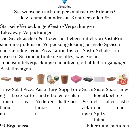
Galeriebild
Sie wünschen sich ein personalisiertes Erlebnis?
1
Jetzt anmelden oder ein Konto erstellen
✨
von
Startseite
Verpackungen
Gastro-Verpackungen
1
Takeaway-Verpackungen
Die Snacktaschen & Boxen für Lebensmittel von VistaPrint
sind eine praktische Verpackungslösung für viele Speisen
und Gerichte. Vom Pizzakarton bis zur Sushi-Schale – in
unserem Sortiment finden Sie alles, was Sie an
Lebensmittelverpackungen benötigen, erhältlich in gängigen
Bestellmengen.
Galeriebilder
1
bis
Einw
Salat
Pizza
Pasta
Burg
Supp
Torte
Sushi
Snac
Snac
Einw
3
eg-
boxe
karto
- und
erbo
enbe
nkart
-
kbeut
kbeh
eg-
von
Lunc
n
ns
Nude
xen
hälte
ons
Verp
el
älter
Eisbe
11
hbox
lboxe
r
acku
und
cher
en
n
ngen
Spitz
tüten
99 Ergebnisse
Filtern und sortieren