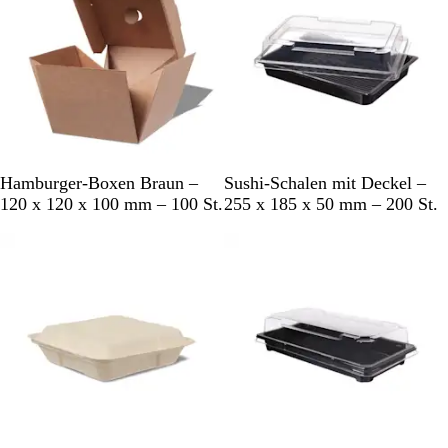
B
T
Hamburger-Boxen Braun –
Sushi-Schalen mit Deckel –
r
r
120 x 120 x 100 mm – 100 St.
255 x 185 x 50 mm – 200 St.
a
a
u
n
n
s
p
a
r
e
n
t