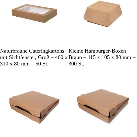
B
B
Naturbraune Cateringkartons
Kleine Hamburger-Boxen
r
r
mit Sichtfenster, Groß – 460 x
Braun – 115 x 105 x 80 mm –
a
a
310 x 80 mm – 50 St.
300 St.
u
u
n
n