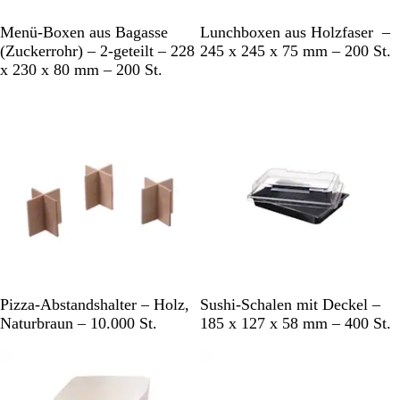
W
W
Menü-Boxen aus Bagasse
Lunchboxen aus Holzfaser –
e
e
(Zuckerrohr) – 2-geteilt – 228
245 x 245 x 75 mm – 200 St.
i
i
x 230 x 80 mm – 200 St.
ß
ß
B
T
Pizza-Abstandshalter – Holz,
Sushi-Schalen mit Deckel –
r
r
Naturbraun – 10.000 St.
185 x 127 x 58 mm – 400 St.
a
a
u
n
n
s
p