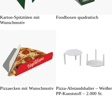
#
Karton-Spitztüten mit
Foodboxen quadratisch
F
Wunschmotiv
F
Nicht auf Lager
Bestseller
F
F
F
F
W
Pizzaecken mit Wunschmotiv
Pizza-Abstandshalter – Weißer
e
PP-Kunststoff – 2.000 St.
i
ß