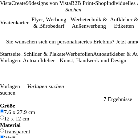
VistaCreate
99designs von Vista
B2B Print-Shop
Individuelles
Flyer, Werbung
Werbetechnik &
Aufkleber 
Visitenkarten
& Bürobedarf
Außenwerbung
Etiketten
Galeriebild
Sie wünschen sich ein personalisiertes Erlebnis?
Jetzt anm
1
von
Startseite
Schilder & Plakate
Werbefolien
Autoaufkleber & A
1
...
Vorlagen: Autoaufkleber - Kunst, Handwerk und Design
Vorlagen
suchen
7 Ergebnisse
Filter
Größe
7.6 x 27.9 cm
12 x 12 cm
Material
Transparent