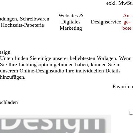
inkl. MwSt.
exkl. MwSt.
Websites &
An­­
a­dung­en, Schreib­wa­ren
Digitales
Designservice
ge­­
Hochzeits-Papeterie
Marketing
bo­­te
esign
Unten finden Sie einige unserer beliebtesten Vorlagen. Wenn
Sie Ihre Lieblingsoption gefunden haben, können Sie in
unserem Online-Designstudio Ihre individuellen Details
hinzufügen.
Favoriten
ochladen