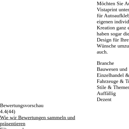
Möchten Sie Au
Vistaprint unte
für Autoaufkle
eigenen indivi
Kreation ganz e
haben sogar di
Design für Ihr
Wünsche umzuse
auch.
Branche
Bauwesen und 
Einzelhandel &
Fahrzeuge & Tr
Stile & Theme
Auffällig
Dezent
Bewertungsvorschau
44
4.4
(
44
)
Bewertungen
Wie wir Bewertungen sammeln und
präsentieren