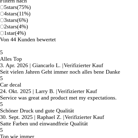
Filtern nach
5
stars
(
75
%)
4
stars
(
11
%)
3
stars
(
6
%)
2
stars
(
4
%)
1
star
(
4
%)
Von 44 Kunden bewertet
5
Alles Top
3. Apr. 2026
|
Giancarlo L.
|
Verifizierter Kauf
Seit vielen Jahren Geht immer noch alles bene Danke
5
Car decal
24. Okt. 2025
|
Larry B.
|
Verifizierter Kauf
Service was great and product met my expectations.
5
Schöner Druck und gute Qualität
30. Sept. 2025
|
Raphael Z.
|
Verifizierter Kauf
Satte Farben und einwandfreie Qualität
5
Top wie immer