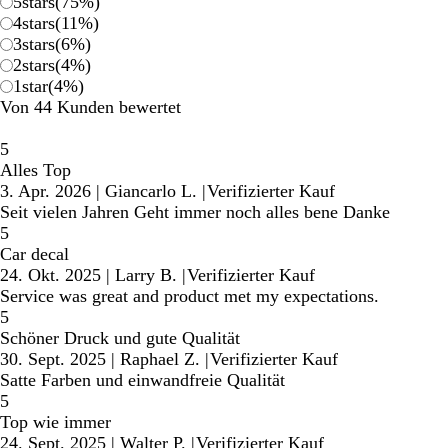
5
stars
(
75
%)
4
stars
(
11
%)
3
stars
(
6
%)
2
stars
(
4
%)
1
star
(
4
%)
Von 44 Kunden bewertet
5
Alles Top
3. Apr. 2026
|
Giancarlo L.
|
Verifizierter Kauf
Seit vielen Jahren Geht immer noch alles bene Danke
5
Car decal
24. Okt. 2025
|
Larry B.
|
Verifizierter Kauf
Service was great and product met my expectations.
5
Schöner Druck und gute Qualität
30. Sept. 2025
|
Raphael Z.
|
Verifizierter Kauf
Satte Farben und einwandfreie Qualität
5
Top wie immer
24. Sept. 2025
|
Walter P.
|
Verifizierter Kauf