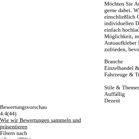
Möchten Sie Aut
gerne dabei. Wi
einschließlich
individuellen 
einfach hochlad
Möglichkeit, m
Autoaufkleber 
zufrieden, bevo
Branche
Einzelhandel &
Fahrzeuge & Tr
Stile & Theme
Auffällig
Dezent
Bewertungsvorschau
44
4.4
(
44
)
Bewertungen
Wie wir Bewertungen sammeln und
präsentieren
Filtern nach