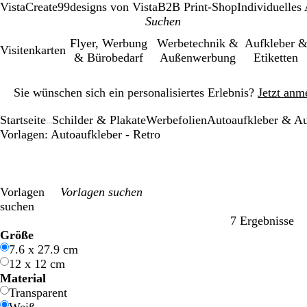
VistaCreate
99designs von Vista
B2B Print-Shop
Individuelles
Flyer, Werbung
Werbetechnik &
Aufkleber 
Visitenkarten
& Bürobedarf
Außenwerbung
Etiketten
Galeriebild
Sie wünschen sich ein personalisiertes Erlebnis?
Jetzt anm
1
von
Startseite
Schilder & Plakate
Werbefolien
Autoaufkleber & A
1
...
Vorlagen: Autoaufkleber - Retro
Vorlagen
suchen
7 Ergebnisse
Filter
Größe
7.6 x 27.9 cm
12 x 12 cm
Material
Transparent