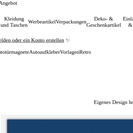
 Angebot
&
Kleidung
Deko- &
Einl­
Werbeartikel
Verpackungen
und Taschen
Geschenkartikel
& 
elden oder ein Konto erstellen
✨
utotürmagnete
Autoaufkleber
Vorlagen
Retro
Eigenes Design h