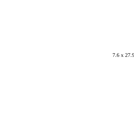
b
g
r
r
a
a
u
u
n
7.6 x 27.