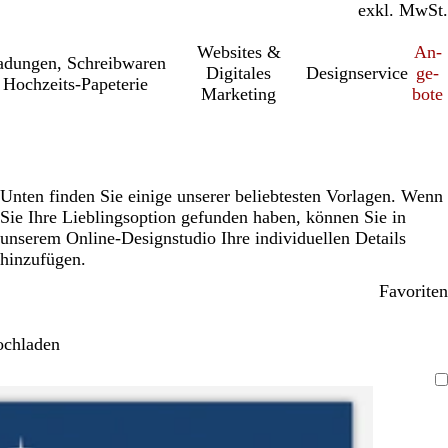
inkl. MwSt.
exkl. MwSt.
Websites &
An­­
a­dung­en, Schreib­wa­ren
Digitales
Designservice
ge­­
Hochzeits-Papeterie
Marketing
bo­­te
Unten finden Sie einige unserer beliebtesten Vorlagen. Wenn
Sie Ihre Lieblingsoption gefunden haben, können Sie in
unserem Online-Designstudio Ihre individuellen Details
hinzufügen.
Favoriten
ochladen