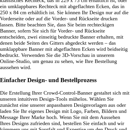
klassisches Rechteck, das in 229 x 73 cm erhältlich ist, oder
ein umklappbares Rechteck mit abgeflachten Ecken, das in
250 x 84 cm erhältlich ist. Sie können Ihr Design nur auf die
Vorderseite oder auf die Vorder- und Rückseite drucken
lassen. Bitte beachten Sie, dass Sie beim rechteckigen
Banner, sofern Sie sich für Vorder- und Rückseite
entscheiden, zwei einseitig bedruckte Banner erhalten, mit
denen beide Seiten des Gitters abgedeckt werden – das
umklappbare Banner mit abgeflachten Ecken wird beidseitig
bedruckt. Verwenden Sie die 3D-Vorschau in unserem
Online-Studio, um genau zu sehen, wie Ihre Bestellung
aussehen wird.
Einfacher Design- und Bestellprozess
Die Erstellung Ihrer Crowd-Control-Banner gestaltet sich mit
unseren intuitiven Design-Tools mühelos. Wählen Sie
zunächst eine unserer anpassbaren Designvorlagen aus oder
laden Sie Ihr eigenes Design mit Logo, Farben, Bildern und
Message Ihrer Marke hoch. Wenn Sie mit dem Aussehen
Ihres Designs zufrieden sind, bestellen Sie einfach und wir
kümmern uns mit Sorgfalt und Expertise um den Druck und