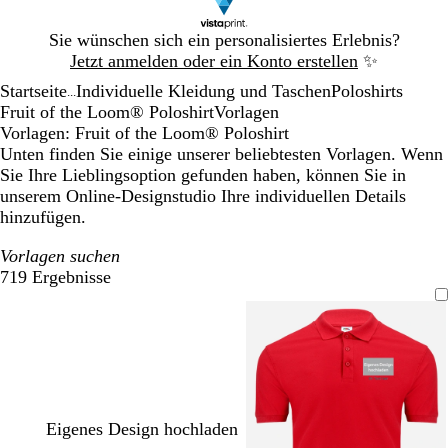
Galeriebild
Sie wünschen sich ein personalisiertes Erlebnis?
1
Jetzt anmelden oder ein Konto erstellen
✨
von
Startseite
Individuelle Kleidung und Taschen
Poloshirts
1
...
Fruit of the Loom® Poloshirt
Vorlagen
Vorlagen: Fruit of the Loom® Poloshirt
Unten finden Sie einige unserer beliebtesten Vorlagen. Wenn
Sie Ihre Lieblingsoption gefunden haben, können Sie in
unserem Online-Designstudio Ihre individuellen Details
hinzufügen.
Vorlagen suchen
719 Ergebnisse
Filter
Eigenes Design hochladen