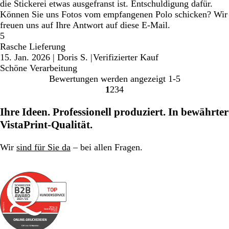
die Stickerei etwas ausgefranst ist. Entschuldigung dafür.
Können Sie uns Fotos vom empfangenen Polo schicken? Wir
freuen uns auf Ihre Antwort auf diese E-Mail.
5
Rasche Lieferung
15. Jan. 2026
|
Doris S.
|
Verifizierter Kauf
Schöne Verarbeitung
Bewertungen werden angezeigt
1-5
1
2
3
4
Gehe
Gehe
Gehe
Gehe
zu
zu
zu
zu
Ihre Ideen. Professionell produziert. In bewährter
Seite
Seite
Seite
Seite
VistaPrint-Qualität.
Wir
sind für Sie da
– bei allen Fragen.